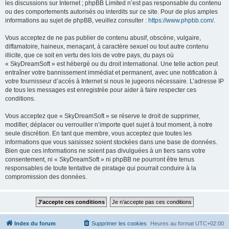
les discussions sur Internet ; phpBB Limited n’est pas responsable du contenu
ou des comportements autorisés ou interdits sur ce site. Pour de plus amples
informations au sujet de phpBB, veuillez consulter :
https://www.phpbb.com/
.
Vous acceptez de ne pas publier de contenu abusif, obscène, vulgaire,
diffamatoire, haineux, menaçant, à caractère sexuel ou tout autre contenu
illicite, que ce soit en vertu des lois de votre pays, du pays où
« SkyDreamSoft » est hébergé ou du droit international. Une telle action peut
entraîner votre bannissement immédiat et permanent, avec une notification à
votre fournisseur d’accès à Internet si nous le jugeons nécessaire. L’adresse IP
de tous les messages est enregistrée pour aider à faire respecter ces
conditions.
Vous acceptez que « SkyDreamSoft » se réserve le droit de supprimer,
modifier, déplacer ou verrouiller n’importe quel sujet à tout moment, à notre
seule discrétion. En tant que membre, vous acceptez que toutes les
informations que vous saisissez soient stockées dans une base de données.
Bien que ces informations ne soient pas divulguées à un tiers sans votre
consentement, ni « SkyDreamSoft » ni phpBB ne pourront être tenus
responsables de toute tentative de piratage qui pourrait conduire à la
compromission des données.
Index du forum
Supprimer les cookies
Heures au format
UTC+02:00