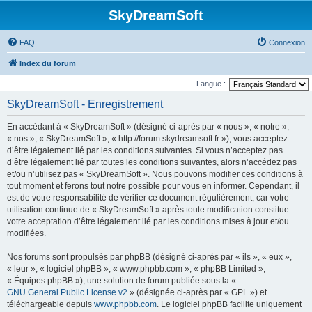
SkyDreamSoft
FAQ
Connexion
Index du forum
Langue :
SkyDreamSoft - Enregistrement
En accédant à « SkyDreamSoft » (désigné ci-après par « nous », « notre »,
« nos », « SkyDreamSoft », « http://forum.skydreamsoft.fr »), vous acceptez
d’être légalement lié par les conditions suivantes. Si vous n’acceptez pas
d’être légalement lié par toutes les conditions suivantes, alors n’accédez pas
et/ou n’utilisez pas « SkyDreamSoft ». Nous pouvons modifier ces conditions à
tout moment et ferons tout notre possible pour vous en informer. Cependant, il
est de votre responsabilité de vérifier ce document régulièrement, car votre
utilisation continue de « SkyDreamSoft » après toute modification constitue
votre acceptation d’être légalement lié par les conditions mises à jour et/ou
modifiées.
Nos forums sont propulsés par phpBB (désigné ci-après par « ils », « eux »,
« leur », « logiciel phpBB », « www.phpbb.com », « phpBB Limited »,
« Équipes phpBB »), une solution de forum publiée sous la «
GNU General Public License v2
» (désignée ci-après par « GPL ») et
téléchargeable depuis
www.phpbb.com
. Le logiciel phpBB facilite uniquement