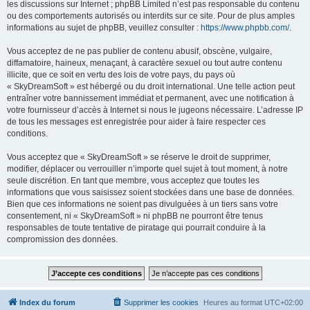
les discussions sur Internet ; phpBB Limited n’est pas responsable du contenu
ou des comportements autorisés ou interdits sur ce site. Pour de plus amples
informations au sujet de phpBB, veuillez consulter :
https://www.phpbb.com/
.
Vous acceptez de ne pas publier de contenu abusif, obscène, vulgaire,
diffamatoire, haineux, menaçant, à caractère sexuel ou tout autre contenu
illicite, que ce soit en vertu des lois de votre pays, du pays où
« SkyDreamSoft » est hébergé ou du droit international. Une telle action peut
entraîner votre bannissement immédiat et permanent, avec une notification à
votre fournisseur d’accès à Internet si nous le jugeons nécessaire. L’adresse IP
de tous les messages est enregistrée pour aider à faire respecter ces
conditions.
Vous acceptez que « SkyDreamSoft » se réserve le droit de supprimer,
modifier, déplacer ou verrouiller n’importe quel sujet à tout moment, à notre
seule discrétion. En tant que membre, vous acceptez que toutes les
informations que vous saisissez soient stockées dans une base de données.
Bien que ces informations ne soient pas divulguées à un tiers sans votre
consentement, ni « SkyDreamSoft » ni phpBB ne pourront être tenus
responsables de toute tentative de piratage qui pourrait conduire à la
compromission des données.
Index du forum
Supprimer les cookies
Heures au format
UTC+02:00