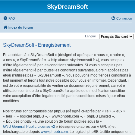
SkyDreamSoft
FAQ
Connexion
Index du forum
Langue :
SkyDreamSoft - Enregistrement
En accédant à « SkyDreamSoft » (désigné ci-après par « nous », « notre »,
« nos », « SkyDreamSoft », « http://forum.skydreamsoft.fr »), vous acceptez
d’être légalement lié par les conditions suivantes. Si vous n’acceptez pas
d’être légalement lié par toutes les conditions suivantes, alors n’accédez pas
et/ou n’utilisez pas « SkyDreamSoft ». Nous pouvons modifier ces conditions à
tout moment et ferons tout notre possible pour vous en informer. Cependant, il
est de votre responsabilité de vérifier ce document régulièrement, car votre
utilisation continue de « SkyDreamSoft » après toute modification constitue
votre acceptation d’être légalement lié par les conditions mises à jour et/ou
modifiées.
Nos forums sont propulsés par phpBB (désigné ci-après par « ils », « eux »,
« leur », « logiciel phpBB », « www.phpbb.com », « phpBB Limited »,
« Équipes phpBB »), une solution de forum publiée sous la «
GNU General Public License v2
» (désignée ci-après par « GPL ») et
téléchargeable depuis
www.phpbb.com
. Le logiciel phpBB facilite uniquement