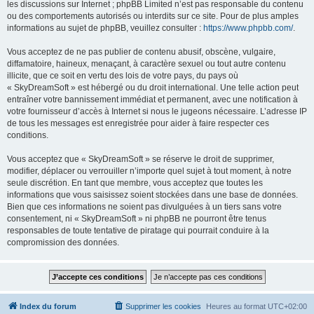
les discussions sur Internet ; phpBB Limited n’est pas responsable du contenu
ou des comportements autorisés ou interdits sur ce site. Pour de plus amples
informations au sujet de phpBB, veuillez consulter :
https://www.phpbb.com/
.
Vous acceptez de ne pas publier de contenu abusif, obscène, vulgaire,
diffamatoire, haineux, menaçant, à caractère sexuel ou tout autre contenu
illicite, que ce soit en vertu des lois de votre pays, du pays où
« SkyDreamSoft » est hébergé ou du droit international. Une telle action peut
entraîner votre bannissement immédiat et permanent, avec une notification à
votre fournisseur d’accès à Internet si nous le jugeons nécessaire. L’adresse IP
de tous les messages est enregistrée pour aider à faire respecter ces
conditions.
Vous acceptez que « SkyDreamSoft » se réserve le droit de supprimer,
modifier, déplacer ou verrouiller n’importe quel sujet à tout moment, à notre
seule discrétion. En tant que membre, vous acceptez que toutes les
informations que vous saisissez soient stockées dans une base de données.
Bien que ces informations ne soient pas divulguées à un tiers sans votre
consentement, ni « SkyDreamSoft » ni phpBB ne pourront être tenus
responsables de toute tentative de piratage qui pourrait conduire à la
compromission des données.
Index du forum
Supprimer les cookies
Heures au format
UTC+02:00