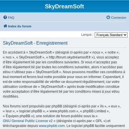
SkyDreamSoft
FAQ
Connexion
Index du forum
Langue :
SkyDreamSoft - Enregistrement
En accédant à « SkyDreamSoft » (désigné ci-après par « nous », « notre »,
« nos », « SkyDreamSoft », « http://forum.skydreamsoft.fr »), vous acceptez
d’être légalement lié par les conditions suivantes. Si vous n’acceptez pas
d’être légalement lié par toutes les conditions suivantes, alors n’accédez pas
et/ou n’utilisez pas « SkyDreamSoft ». Nous pouvons modifier ces conditions à
tout moment et ferons tout notre possible pour vous en informer. Cependant, il
est de votre responsabilité de vérifier ce document régulièrement, car votre
utilisation continue de « SkyDreamSoft » après toute modification constitue
votre acceptation d’être légalement lié par les conditions mises à jour et/ou
modifiées.
Nos forums sont propulsés par phpBB (désigné ci-après par « ils », « eux »,
« leur », « logiciel phpBB », « www.phpbb.com », « phpBB Limited »,
« Équipes phpBB »), une solution de forum publiée sous la «
GNU General Public License v2
» (désignée ci-après par « GPL ») et
téléchargeable depuis
www.phpbb.com
. Le logiciel phpBB facilite uniquement