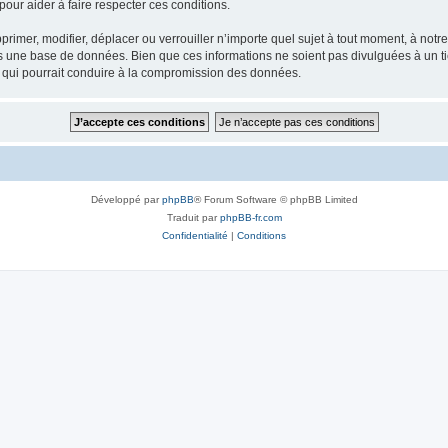
our aider à faire respecter ces conditions.
rimer, modifier, déplacer ou verrouiller n’importe quel sujet à tout moment, à not
ns une base de données. Bien que ces informations ne soient pas divulguées à un 
e qui pourrait conduire à la compromission des données.
Développé par
phpBB
® Forum Software © phpBB Limited
Traduit par
phpBB-fr.com
Confidentialité
|
Conditions