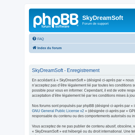
SkyDreamSoft
Forum de support
FAQ
Index du forum
SkyDreamSoft - Enregistrement
En accédant à « SkyDreamSoft » (désigné ci-après par « nous », 
n’acceptez pas d’être légalement lié par toutes les conditions 
possible pour vous en informer. Cependant, il est de votre resp
acceptation d’être légalement lié par les conditions mises à jou
Nos forums sont propulsés par phpBB (désigné ci-après par « il
GNU General Public License v2
» (désignée ci-après par « GP
responsable du contenu ou des comportements autorisés ou inter
Vous acceptez de ne pas publier de contenu abusif, obscène, vul
« SkyDreamSoft » est hébergé ou du droit international. Une tel