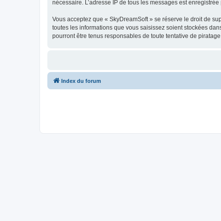
nécessaire. L’adresse IP de tous les messages est enregistrée p
Vous acceptez que « SkyDreamSoft » se réserve le droit de supp
toutes les informations que vous saisissez soient stockées da
pourront être tenus responsables de toute tentative de piratag
Index du forum