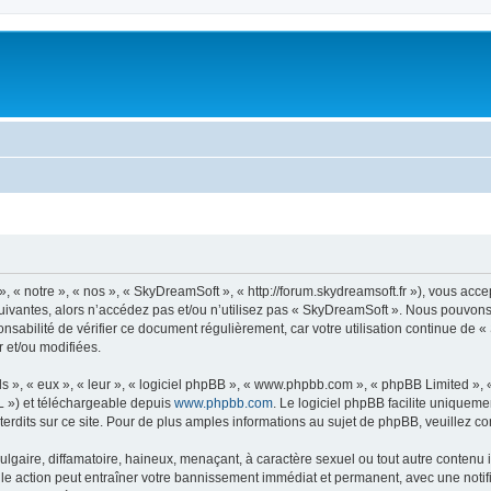
« notre », « nos », « SkyDreamSoft », « http://forum.skydreamsoft.fr »), vous accep
suivantes, alors n’accédez pas et/ou n’utilisez pas « SkyDreamSoft ». Nous pouvons 
onsabilité de vérifier ce document régulièrement, car votre utilisation continue de 
r et/ou modifiées.
s », « eux », « leur », « logiciel phpBB », « www.phpbb.com », « phpBB Limited »,
L ») et téléchargeable depuis
www.phpbb.com
. Le logiciel phpBB facilite uniqueme
dits sur ce site. Pour de plus amples informations au sujet de phpBB, veuillez co
gaire, diffamatoire, haineux, menaçant, à caractère sexuel ou tout autre contenu ill
le action peut entraîner votre bannissement immédiat et permanent, avec une notific