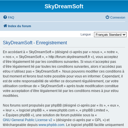
SkyDreamSoft
FAQ
Connexion
Index du forum
Langue :
SkyDreamSoft - Enregistrement
En accédant à « SkyDreamSoft » (désigné ci-après par « nous », « notre »,
« nos », « SkyDreamSoft », « http://forum.skydreamsoft.fr »), vous acceptez
d’être légalement lié par les conditions suivantes. Si vous n’acceptez pas
d’être légalement lié par toutes les conditions suivantes, alors n’accédez pas
et/ou n’utilisez pas « SkyDreamSoft ». Nous pouvons modifier ces conditions à
tout moment et ferons tout notre possible pour vous en informer. Cependant, il
est de votre responsabilité de vérifier ce document régulièrement, car votre
utilisation continue de « SkyDreamSoft » après toute modification constitue
votre acceptation d’être légalement lié par les conditions mises à jour et/ou
modifiées.
Nos forums sont propulsés par phpBB (désigné ci-après par « ils », « eux »,
« leur », « logiciel phpBB », « www.phpbb.com », « phpBB Limited »,
« Équipes phpBB »), une solution de forum publiée sous la «
GNU General Public License v2
» (désignée ci-après par « GPL ») et
téléchargeable depuis
www.phpbb.com
. Le logiciel phpBB facilite uniquement