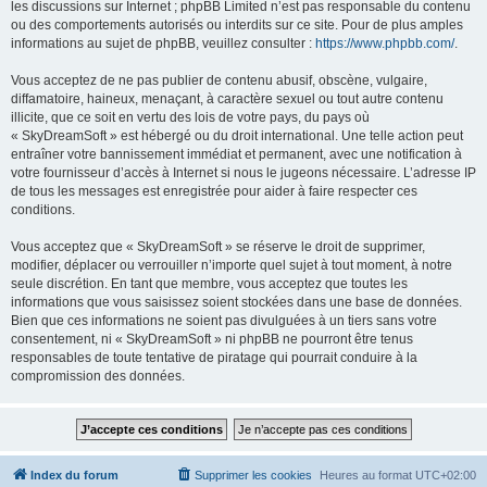
les discussions sur Internet ; phpBB Limited n’est pas responsable du contenu
ou des comportements autorisés ou interdits sur ce site. Pour de plus amples
informations au sujet de phpBB, veuillez consulter :
https://www.phpbb.com/
.
Vous acceptez de ne pas publier de contenu abusif, obscène, vulgaire,
diffamatoire, haineux, menaçant, à caractère sexuel ou tout autre contenu
illicite, que ce soit en vertu des lois de votre pays, du pays où
« SkyDreamSoft » est hébergé ou du droit international. Une telle action peut
entraîner votre bannissement immédiat et permanent, avec une notification à
votre fournisseur d’accès à Internet si nous le jugeons nécessaire. L’adresse IP
de tous les messages est enregistrée pour aider à faire respecter ces
conditions.
Vous acceptez que « SkyDreamSoft » se réserve le droit de supprimer,
modifier, déplacer ou verrouiller n’importe quel sujet à tout moment, à notre
seule discrétion. En tant que membre, vous acceptez que toutes les
informations que vous saisissez soient stockées dans une base de données.
Bien que ces informations ne soient pas divulguées à un tiers sans votre
consentement, ni « SkyDreamSoft » ni phpBB ne pourront être tenus
responsables de toute tentative de piratage qui pourrait conduire à la
compromission des données.
Index du forum
Supprimer les cookies
Heures au format
UTC+02:00