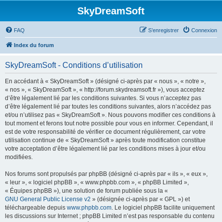
SkyDreamSoft
FAQ
S’enregistrer
Connexion
Index du forum
SkyDreamSoft - Conditions d’utilisation
En accédant à « SkyDreamSoft » (désigné ci-après par « nous », « notre »,
« nos », « SkyDreamSoft », « http://forum.skydreamsoft.fr »), vous acceptez
d’être légalement lié par les conditions suivantes. Si vous n’acceptez pas
d’être légalement lié par toutes les conditions suivantes, alors n’accédez pas
et/ou n’utilisez pas « SkyDreamSoft ». Nous pouvons modifier ces conditions à
tout moment et ferons tout notre possible pour vous en informer. Cependant, il
est de votre responsabilité de vérifier ce document régulièrement, car votre
utilisation continue de « SkyDreamSoft » après toute modification constitue
votre acceptation d’être légalement lié par les conditions mises à jour et/ou
modifiées.
Nos forums sont propulsés par phpBB (désigné ci-après par « ils », « eux »,
« leur », « logiciel phpBB », « www.phpbb.com », « phpBB Limited »,
« Équipes phpBB »), une solution de forum publiée sous la «
GNU General Public License v2
» (désignée ci-après par « GPL ») et
téléchargeable depuis
www.phpbb.com
. Le logiciel phpBB facilite uniquement
les discussions sur Internet ; phpBB Limited n’est pas responsable du contenu