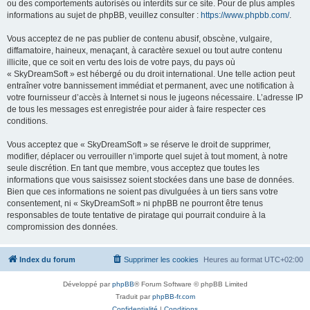
ou des comportements autorisés ou interdits sur ce site. Pour de plus amples
informations au sujet de phpBB, veuillez consulter :
https://www.phpbb.com/
.
Vous acceptez de ne pas publier de contenu abusif, obscène, vulgaire,
diffamatoire, haineux, menaçant, à caractère sexuel ou tout autre contenu
illicite, que ce soit en vertu des lois de votre pays, du pays où
« SkyDreamSoft » est hébergé ou du droit international. Une telle action peut
entraîner votre bannissement immédiat et permanent, avec une notification à
votre fournisseur d’accès à Internet si nous le jugeons nécessaire. L’adresse IP
de tous les messages est enregistrée pour aider à faire respecter ces
conditions.
Vous acceptez que « SkyDreamSoft » se réserve le droit de supprimer,
modifier, déplacer ou verrouiller n’importe quel sujet à tout moment, à notre
seule discrétion. En tant que membre, vous acceptez que toutes les
informations que vous saisissez soient stockées dans une base de données.
Bien que ces informations ne soient pas divulguées à un tiers sans votre
consentement, ni « SkyDreamSoft » ni phpBB ne pourront être tenus
responsables de toute tentative de piratage qui pourrait conduire à la
compromission des données.
Index du forum
Supprimer les cookies
Heures au format
UTC+02:00
Développé par
phpBB
® Forum Software © phpBB Limited
Traduit par
phpBB-fr.com
Confidentialité
|
Conditions