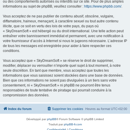
ou des comportements autorisés ou interdits sur ce site. Pour de plus amples
informations au sujet de phpBB, veuillez consulter :
https://www.phpbb.com/
.
Vous acceptez de ne pas publier de contenu abusif, obscène, vulgaire,
diffamatoire, haineux, menaçant, à caractère sexuel ou tout autre contenu
illicite, que ce soit en vertu des lois de votre pays, du pays où
« SkyDreamSoft » est hébergé ou du droit international. Une telle action peut
entraîner votre bannissement immédiat et permanent, avec une notification à
votre fournisseur d’accès à Internet si nous le jugeons nécessaire. L’adresse IP
de tous les messages est enregistrée pour aider à faire respecter ces
conditions.
Vous acceptez que « SkyDreamSoft » se réserve le droit de supprimer,
modifier, déplacer ou verrouiller n’importe quel sujet à tout moment, à notre
seule discrétion. En tant que membre, vous acceptez que toutes les
informations que vous saisissez soient stockées dans une base de données.
Bien que ces informations ne soient pas divulguées à un tiers sans votre
consentement, ni « SkyDreamSoft » ni phpBB ne pourront être tenus
responsables de toute tentative de piratage qui pourrait conduire à la
compromission des données.
Index du forum
Supprimer les cookies
Heures au format
UTC+02:00
Développé par
phpBB
® Forum Software © phpBB Limited
Traduit par
phpBB-fr.com
Confidentialité
|
Conditions