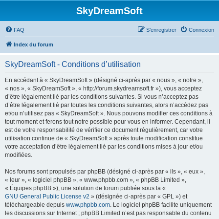
SkyDreamSoft
FAQ
S’enregistrer
Connexion
Index du forum
SkyDreamSoft - Conditions d’utilisation
En accédant à « SkyDreamSoft » (désigné ci-après par « nous », « notre »,
« nos », « SkyDreamSoft », « http://forum.skydreamsoft.fr »), vous acceptez
d’être légalement lié par les conditions suivantes. Si vous n’acceptez pas
d’être légalement lié par toutes les conditions suivantes, alors n’accédez pas
et/ou n’utilisez pas « SkyDreamSoft ». Nous pouvons modifier ces conditions à
tout moment et ferons tout notre possible pour vous en informer. Cependant, il
est de votre responsabilité de vérifier ce document régulièrement, car votre
utilisation continue de « SkyDreamSoft » après toute modification constitue
votre acceptation d’être légalement lié par les conditions mises à jour et/ou
modifiées.
Nos forums sont propulsés par phpBB (désigné ci-après par « ils », « eux »,
« leur », « logiciel phpBB », « www.phpbb.com », « phpBB Limited »,
« Équipes phpBB »), une solution de forum publiée sous la «
GNU General Public License v2
» (désignée ci-après par « GPL ») et
téléchargeable depuis
www.phpbb.com
. Le logiciel phpBB facilite uniquement
les discussions sur Internet ; phpBB Limited n’est pas responsable du contenu