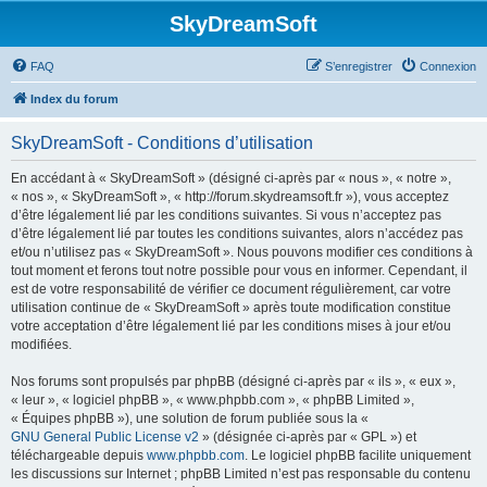
SkyDreamSoft
FAQ
S’enregistrer
Connexion
Index du forum
SkyDreamSoft - Conditions d’utilisation
En accédant à « SkyDreamSoft » (désigné ci-après par « nous », « notre »,
« nos », « SkyDreamSoft », « http://forum.skydreamsoft.fr »), vous acceptez
d’être légalement lié par les conditions suivantes. Si vous n’acceptez pas
d’être légalement lié par toutes les conditions suivantes, alors n’accédez pas
et/ou n’utilisez pas « SkyDreamSoft ». Nous pouvons modifier ces conditions à
tout moment et ferons tout notre possible pour vous en informer. Cependant, il
est de votre responsabilité de vérifier ce document régulièrement, car votre
utilisation continue de « SkyDreamSoft » après toute modification constitue
votre acceptation d’être légalement lié par les conditions mises à jour et/ou
modifiées.
Nos forums sont propulsés par phpBB (désigné ci-après par « ils », « eux »,
« leur », « logiciel phpBB », « www.phpbb.com », « phpBB Limited »,
« Équipes phpBB »), une solution de forum publiée sous la «
GNU General Public License v2
» (désignée ci-après par « GPL ») et
téléchargeable depuis
www.phpbb.com
. Le logiciel phpBB facilite uniquement
les discussions sur Internet ; phpBB Limited n’est pas responsable du contenu