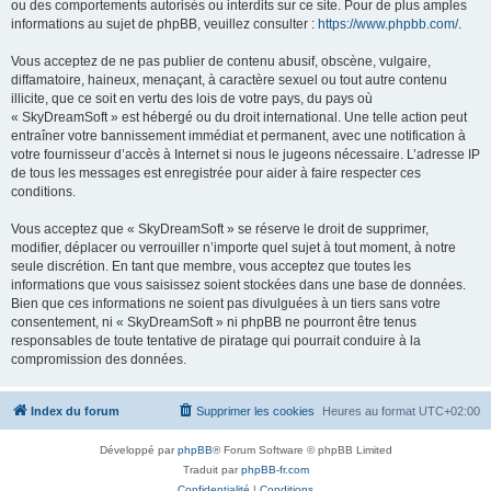
ou des comportements autorisés ou interdits sur ce site. Pour de plus amples
informations au sujet de phpBB, veuillez consulter :
https://www.phpbb.com/
.
Vous acceptez de ne pas publier de contenu abusif, obscène, vulgaire,
diffamatoire, haineux, menaçant, à caractère sexuel ou tout autre contenu
illicite, que ce soit en vertu des lois de votre pays, du pays où
« SkyDreamSoft » est hébergé ou du droit international. Une telle action peut
entraîner votre bannissement immédiat et permanent, avec une notification à
votre fournisseur d’accès à Internet si nous le jugeons nécessaire. L’adresse IP
de tous les messages est enregistrée pour aider à faire respecter ces
conditions.
Vous acceptez que « SkyDreamSoft » se réserve le droit de supprimer,
modifier, déplacer ou verrouiller n’importe quel sujet à tout moment, à notre
seule discrétion. En tant que membre, vous acceptez que toutes les
informations que vous saisissez soient stockées dans une base de données.
Bien que ces informations ne soient pas divulguées à un tiers sans votre
consentement, ni « SkyDreamSoft » ni phpBB ne pourront être tenus
responsables de toute tentative de piratage qui pourrait conduire à la
compromission des données.
Index du forum
Supprimer les cookies
Heures au format
UTC+02:00
Développé par
phpBB
® Forum Software © phpBB Limited
Traduit par
phpBB-fr.com
Confidentialité
|
Conditions