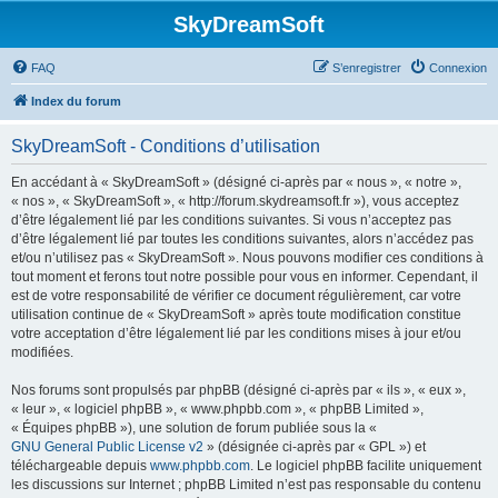
SkyDreamSoft
FAQ
S’enregistrer
Connexion
Index du forum
SkyDreamSoft - Conditions d’utilisation
En accédant à « SkyDreamSoft » (désigné ci-après par « nous », « notre »,
« nos », « SkyDreamSoft », « http://forum.skydreamsoft.fr »), vous acceptez
d’être légalement lié par les conditions suivantes. Si vous n’acceptez pas
d’être légalement lié par toutes les conditions suivantes, alors n’accédez pas
et/ou n’utilisez pas « SkyDreamSoft ». Nous pouvons modifier ces conditions à
tout moment et ferons tout notre possible pour vous en informer. Cependant, il
est de votre responsabilité de vérifier ce document régulièrement, car votre
utilisation continue de « SkyDreamSoft » après toute modification constitue
votre acceptation d’être légalement lié par les conditions mises à jour et/ou
modifiées.
Nos forums sont propulsés par phpBB (désigné ci-après par « ils », « eux »,
« leur », « logiciel phpBB », « www.phpbb.com », « phpBB Limited »,
« Équipes phpBB »), une solution de forum publiée sous la «
GNU General Public License v2
» (désignée ci-après par « GPL ») et
téléchargeable depuis
www.phpbb.com
. Le logiciel phpBB facilite uniquement
les discussions sur Internet ; phpBB Limited n’est pas responsable du contenu