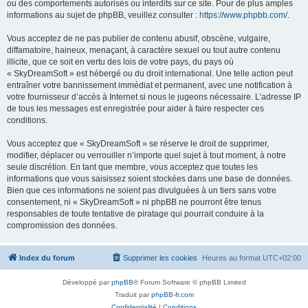
ou des comportements autorisés ou interdits sur ce site. Pour de plus amples
informations au sujet de phpBB, veuillez consulter :
https://www.phpbb.com/
.
Vous acceptez de ne pas publier de contenu abusif, obscène, vulgaire,
diffamatoire, haineux, menaçant, à caractère sexuel ou tout autre contenu
illicite, que ce soit en vertu des lois de votre pays, du pays où
« SkyDreamSoft » est hébergé ou du droit international. Une telle action peut
entraîner votre bannissement immédiat et permanent, avec une notification à
votre fournisseur d’accès à Internet si nous le jugeons nécessaire. L’adresse IP
de tous les messages est enregistrée pour aider à faire respecter ces
conditions.
Vous acceptez que « SkyDreamSoft » se réserve le droit de supprimer,
modifier, déplacer ou verrouiller n’importe quel sujet à tout moment, à notre
seule discrétion. En tant que membre, vous acceptez que toutes les
informations que vous saisissez soient stockées dans une base de données.
Bien que ces informations ne soient pas divulguées à un tiers sans votre
consentement, ni « SkyDreamSoft » ni phpBB ne pourront être tenus
responsables de toute tentative de piratage qui pourrait conduire à la
compromission des données.
Index du forum
Supprimer les cookies
Heures au format
UTC+02:00
Développé par
phpBB
® Forum Software © phpBB Limited
Traduit par
phpBB-fr.com
Confidentialité
|
Conditions