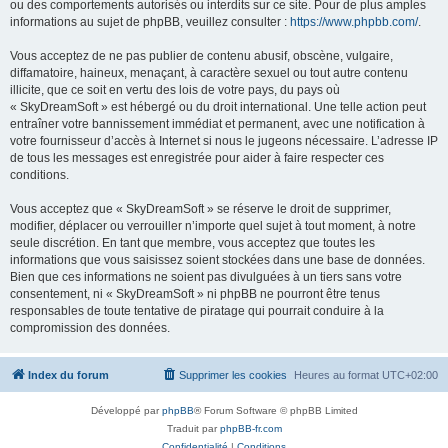
ou des comportements autorisés ou interdits sur ce site. Pour de plus amples
informations au sujet de phpBB, veuillez consulter :
https://www.phpbb.com/
.
Vous acceptez de ne pas publier de contenu abusif, obscène, vulgaire,
diffamatoire, haineux, menaçant, à caractère sexuel ou tout autre contenu
illicite, que ce soit en vertu des lois de votre pays, du pays où
« SkyDreamSoft » est hébergé ou du droit international. Une telle action peut
entraîner votre bannissement immédiat et permanent, avec une notification à
votre fournisseur d’accès à Internet si nous le jugeons nécessaire. L’adresse IP
de tous les messages est enregistrée pour aider à faire respecter ces
conditions.
Vous acceptez que « SkyDreamSoft » se réserve le droit de supprimer,
modifier, déplacer ou verrouiller n’importe quel sujet à tout moment, à notre
seule discrétion. En tant que membre, vous acceptez que toutes les
informations que vous saisissez soient stockées dans une base de données.
Bien que ces informations ne soient pas divulguées à un tiers sans votre
consentement, ni « SkyDreamSoft » ni phpBB ne pourront être tenus
responsables de toute tentative de piratage qui pourrait conduire à la
compromission des données.
Index du forum
Supprimer les cookies
Heures au format
UTC+02:00
Développé par
phpBB
® Forum Software © phpBB Limited
Traduit par
phpBB-fr.com
Confidentialité
|
Conditions