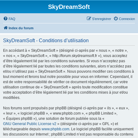
SkyDreamSoft
FAQ
S’enregistrer
Connexion
Index du forum
SkyDreamSoft - Conditions d’utilisation
En accédant à « SkyDreamSoft » (désigné ci-après par « nous », « notre »,
« nos », « SkyDreamSoft », « http://forum.skydreamsoft.fr »), vous acceptez
d’être légalement lié par les conditions suivantes. Si vous n’acceptez pas
d’être légalement lié par toutes les conditions suivantes, alors n’accédez pas
et/ou n’utilisez pas « SkyDreamSoft ». Nous pouvons modifier ces conditions à
tout moment et ferons tout notre possible pour vous en informer. Cependant, il
est de votre responsabilité de vérifier ce document régulièrement, car votre
utilisation continue de « SkyDreamSoft » après toute modification constitue
votre acceptation d’être légalement lié par les conditions mises à jour et/ou
modifiées.
Nos forums sont propulsés par phpBB (désigné ci-après par « ils », « eux »,
« leur », « logiciel phpBB », « www.phpbb.com », « phpBB Limited »,
« Équipes phpBB »), une solution de forum publiée sous la «
GNU General Public License v2
» (désignée ci-après par « GPL ») et
téléchargeable depuis
www.phpbb.com
. Le logiciel phpBB facilite uniquement
les discussions sur Internet ; phpBB Limited n’est pas responsable du contenu