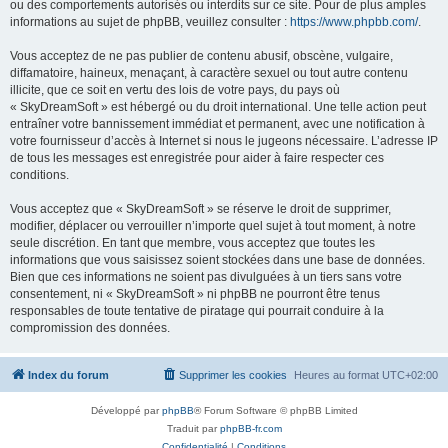
ou des comportements autorisés ou interdits sur ce site. Pour de plus amples
informations au sujet de phpBB, veuillez consulter :
https://www.phpbb.com/
.
Vous acceptez de ne pas publier de contenu abusif, obscène, vulgaire,
diffamatoire, haineux, menaçant, à caractère sexuel ou tout autre contenu
illicite, que ce soit en vertu des lois de votre pays, du pays où
« SkyDreamSoft » est hébergé ou du droit international. Une telle action peut
entraîner votre bannissement immédiat et permanent, avec une notification à
votre fournisseur d’accès à Internet si nous le jugeons nécessaire. L’adresse IP
de tous les messages est enregistrée pour aider à faire respecter ces
conditions.
Vous acceptez que « SkyDreamSoft » se réserve le droit de supprimer,
modifier, déplacer ou verrouiller n’importe quel sujet à tout moment, à notre
seule discrétion. En tant que membre, vous acceptez que toutes les
informations que vous saisissez soient stockées dans une base de données.
Bien que ces informations ne soient pas divulguées à un tiers sans votre
consentement, ni « SkyDreamSoft » ni phpBB ne pourront être tenus
responsables de toute tentative de piratage qui pourrait conduire à la
compromission des données.
Index du forum
Supprimer les cookies
Heures au format
UTC+02:00
Développé par
phpBB
® Forum Software © phpBB Limited
Traduit par
phpBB-fr.com
Confidentialité
|
Conditions