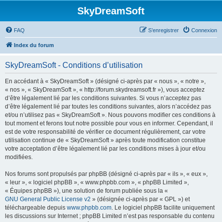
SkyDreamSoft
FAQ
S’enregistrer
Connexion
Index du forum
SkyDreamSoft - Conditions d’utilisation
En accédant à « SkyDreamSoft » (désigné ci-après par « nous », « notre »,
« nos », « SkyDreamSoft », « http://forum.skydreamsoft.fr »), vous acceptez
d’être légalement lié par les conditions suivantes. Si vous n’acceptez pas
d’être légalement lié par toutes les conditions suivantes, alors n’accédez pas
et/ou n’utilisez pas « SkyDreamSoft ». Nous pouvons modifier ces conditions à
tout moment et ferons tout notre possible pour vous en informer. Cependant, il
est de votre responsabilité de vérifier ce document régulièrement, car votre
utilisation continue de « SkyDreamSoft » après toute modification constitue
votre acceptation d’être légalement lié par les conditions mises à jour et/ou
modifiées.
Nos forums sont propulsés par phpBB (désigné ci-après par « ils », « eux »,
« leur », « logiciel phpBB », « www.phpbb.com », « phpBB Limited »,
« Équipes phpBB »), une solution de forum publiée sous la «
GNU General Public License v2
» (désignée ci-après par « GPL ») et
téléchargeable depuis
www.phpbb.com
. Le logiciel phpBB facilite uniquement
les discussions sur Internet ; phpBB Limited n’est pas responsable du contenu