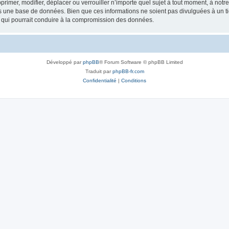
rimer, modifier, déplacer ou verrouiller n’importe quel sujet à tout moment, à not
ns une base de données. Bien que ces informations ne soient pas divulguées à un 
e qui pourrait conduire à la compromission des données.
Développé par
phpBB
® Forum Software © phpBB Limited
Traduit par
phpBB-fr.com
Confidentialité
|
Conditions