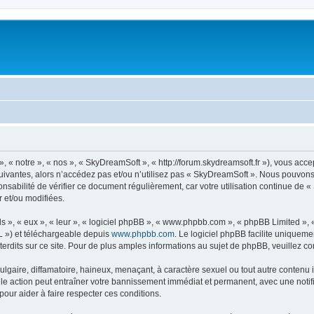
« notre », « nos », « SkyDreamSoft », « http://forum.skydreamsoft.fr »), vous accep
suivantes, alors n’accédez pas et/ou n’utilisez pas « SkyDreamSoft ». Nous pouvons 
onsabilité de vérifier ce document régulièrement, car votre utilisation continue de 
r et/ou modifiées.
s », « eux », « leur », « logiciel phpBB », « www.phpbb.com », « phpBB Limited »,
L ») et téléchargeable depuis
www.phpbb.com
. Le logiciel phpBB facilite uniqueme
dits sur ce site. Pour de plus amples informations au sujet de phpBB, veuillez co
gaire, diffamatoire, haineux, menaçant, à caractère sexuel ou tout autre contenu ill
le action peut entraîner votre bannissement immédiat et permanent, avec une notific
our aider à faire respecter ces conditions.