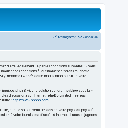
S’enregistrer
Connexion
tez d’être légalement lié par les conditions suivantes. Si vous
modifier ces conditions à tout moment et ferons tout notre
« SkyDreamSoft » après toute modification constitue votre
 « Équipes phpBB »), une solution de forum publiée sous la «
nt les discussions sur Internet ; phpBB Limited n’est pas
nsulter :
https://www.phpbb.com/
.
icite, que ce soit en vertu des lois de votre pays, du pays où
ation à votre fournisseur d’accès à Internet si nous le jugeons