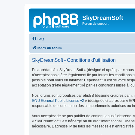
SkyDreamSoft
Forum de support
FAQ
Index du forum
SkyDreamSoft - Conditions d’utilisation
En accédant à « SkyDreamSoft » (désigné ci-après par « nous », 
n’acceptez pas d’être légalement lié par toutes les conditions 
possible pour vous en informer. Cependant, il est de votre resp
acceptation d’être légalement lié par les conditions mises à jou
Nos forums sont propulsés par phpBB (désigné ci-après par « il
GNU General Public License v2
» (désignée ci-après par « GP
responsable du contenu ou des comportements autorisés ou inter
Vous acceptez de ne pas publier de contenu abusif, obscène, vul
« SkyDreamSoft » est hébergé ou du droit international. Une tel
nécessaire. L’adresse IP de tous les messages est enregistrée p