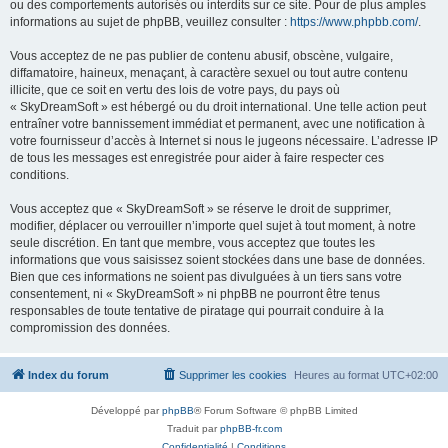
ou des comportements autorisés ou interdits sur ce site. Pour de plus amples
informations au sujet de phpBB, veuillez consulter :
https://www.phpbb.com/
.
Vous acceptez de ne pas publier de contenu abusif, obscène, vulgaire,
diffamatoire, haineux, menaçant, à caractère sexuel ou tout autre contenu
illicite, que ce soit en vertu des lois de votre pays, du pays où
« SkyDreamSoft » est hébergé ou du droit international. Une telle action peut
entraîner votre bannissement immédiat et permanent, avec une notification à
votre fournisseur d’accès à Internet si nous le jugeons nécessaire. L’adresse IP
de tous les messages est enregistrée pour aider à faire respecter ces
conditions.
Vous acceptez que « SkyDreamSoft » se réserve le droit de supprimer,
modifier, déplacer ou verrouiller n’importe quel sujet à tout moment, à notre
seule discrétion. En tant que membre, vous acceptez que toutes les
informations que vous saisissez soient stockées dans une base de données.
Bien que ces informations ne soient pas divulguées à un tiers sans votre
consentement, ni « SkyDreamSoft » ni phpBB ne pourront être tenus
responsables de toute tentative de piratage qui pourrait conduire à la
compromission des données.
Index du forum
Supprimer les cookies
Heures au format
UTC+02:00
Développé par
phpBB
® Forum Software © phpBB Limited
Traduit par
phpBB-fr.com
Confidentialité
|
Conditions