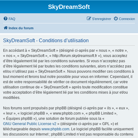
SkyDreamSoft
FAQ
S’enregistrer
Connexion
Index du forum
SkyDreamSoft - Conditions d’utilisation
En accédant à « SkyDreamSoft » (désigné ci-après par « nous », « notre »,
« nos », « SkyDreamSoft », « http://forum.skydreamsoft.fr »), vous acceptez
d’être légalement lié par les conditions suivantes. Si vous n’acceptez pas
d’être légalement lié par toutes les conditions suivantes, alors n’accédez pas
et/ou n’utilisez pas « SkyDreamSoft ». Nous pouvons modifier ces conditions à
tout moment et ferons tout notre possible pour vous en informer. Cependant, il
est de votre responsabilité de vérifier ce document régulièrement, car votre
utilisation continue de « SkyDreamSoft » après toute modification constitue
votre acceptation d’être légalement lié par les conditions mises à jour et/ou
modifiées.
Nos forums sont propulsés par phpBB (désigné ci-après par « ils », « eux »,
« leur », « logiciel phpBB », « www.phpbb.com », « phpBB Limited »,
« Équipes phpBB »), une solution de forum publiée sous la «
GNU General Public License v2
» (désignée ci-après par « GPL ») et
téléchargeable depuis
www.phpbb.com
. Le logiciel phpBB facilite uniquement
les discussions sur Internet ; phpBB Limited n’est pas responsable du contenu