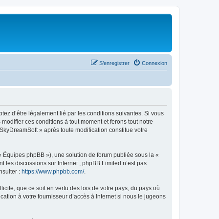
S’enregistrer
Connexion
tez d’être légalement lié par les conditions suivantes. Si vous
modifier ces conditions à tout moment et ferons tout notre
« SkyDreamSoft » après toute modification constitue votre
 « Équipes phpBB »), une solution de forum publiée sous la «
nt les discussions sur Internet ; phpBB Limited n’est pas
nsulter :
https://www.phpbb.com/
.
icite, que ce soit en vertu des lois de votre pays, du pays où
ation à votre fournisseur d’accès à Internet si nous le jugeons