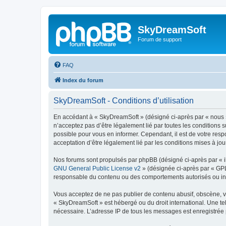
SkyDreamSoft
Forum de support
FAQ
Index du forum
SkyDreamSoft - Conditions d’utilisation
En accédant à « SkyDreamSoft » (désigné ci-après par « nous », 
n’acceptez pas d’être légalement lié par toutes les conditions 
possible pour vous en informer. Cependant, il est de votre resp
acceptation d’être légalement lié par les conditions mises à jou
Nos forums sont propulsés par phpBB (désigné ci-après par « il
GNU General Public License v2
» (désignée ci-après par « GP
responsable du contenu ou des comportements autorisés ou inter
Vous acceptez de ne pas publier de contenu abusif, obscène, vul
« SkyDreamSoft » est hébergé ou du droit international. Une tel
nécessaire. L’adresse IP de tous les messages est enregistrée p