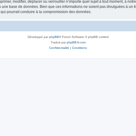
rimer, modifier, déplacer ou verrouiller n’importe quel sujet à tout moment, à not
ns une base de données. Bien que ces informations ne soient pas divulguées à un 
e qui pourrait conduire à la compromission des données.
Développé par
phpBB
® Forum Software © phpBB Limited
Traduit par
phpBB-fr.com
Confidentialité
|
Conditions