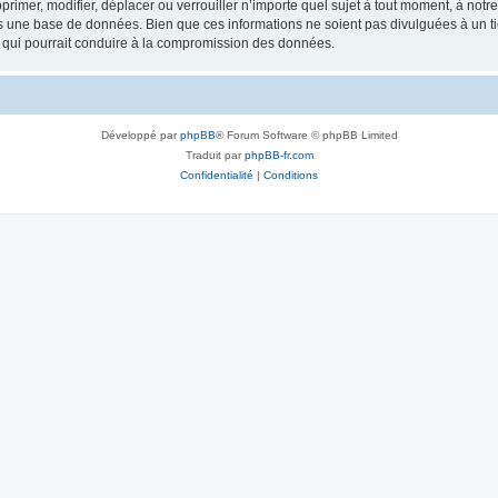
rimer, modifier, déplacer ou verrouiller n’importe quel sujet à tout moment, à not
ns une base de données. Bien que ces informations ne soient pas divulguées à un 
e qui pourrait conduire à la compromission des données.
Développé par
phpBB
® Forum Software © phpBB Limited
Traduit par
phpBB-fr.com
Confidentialité
|
Conditions