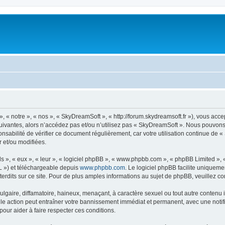
« notre », « nos », « SkyDreamSoft », « http://forum.skydreamsoft.fr »), vous accep
suivantes, alors n’accédez pas et/ou n’utilisez pas « SkyDreamSoft ». Nous pouvons 
onsabilité de vérifier ce document régulièrement, car votre utilisation continue de 
r et/ou modifiées.
s », « eux », « leur », « logiciel phpBB », « www.phpbb.com », « phpBB Limited »,
L ») et téléchargeable depuis
www.phpbb.com
. Le logiciel phpBB facilite uniqueme
dits sur ce site. Pour de plus amples informations au sujet de phpBB, veuillez co
gaire, diffamatoire, haineux, menaçant, à caractère sexuel ou tout autre contenu ill
le action peut entraîner votre bannissement immédiat et permanent, avec une notific
our aider à faire respecter ces conditions.