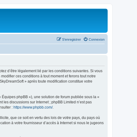
S’enregistrer
Connexion
tez d’être légalement lié par les conditions suivantes. Si vous
modifier ces conditions à tout moment et ferons tout notre
« SkyDreamSoft » après toute modification constitue votre
 « Équipes phpBB »), une solution de forum publiée sous la «
nt les discussions sur Internet ; phpBB Limited n’est pas
nsulter :
https://www.phpbb.com/
.
icite, que ce soit en vertu des lois de votre pays, du pays où
ation à votre fournisseur d’accès à Internet si nous le jugeons