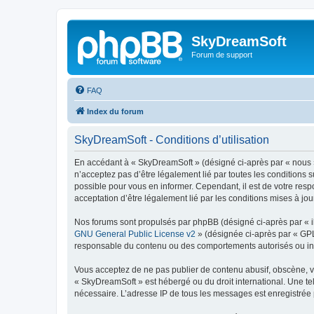
SkyDreamSoft
Forum de support
FAQ
Index du forum
SkyDreamSoft - Conditions d’utilisation
En accédant à « SkyDreamSoft » (désigné ci-après par « nous », 
n’acceptez pas d’être légalement lié par toutes les conditions 
possible pour vous en informer. Cependant, il est de votre resp
acceptation d’être légalement lié par les conditions mises à jou
Nos forums sont propulsés par phpBB (désigné ci-après par « il
GNU General Public License v2
» (désignée ci-après par « GP
responsable du contenu ou des comportements autorisés ou inter
Vous acceptez de ne pas publier de contenu abusif, obscène, vul
« SkyDreamSoft » est hébergé ou du droit international. Une tel
nécessaire. L’adresse IP de tous les messages est enregistrée p