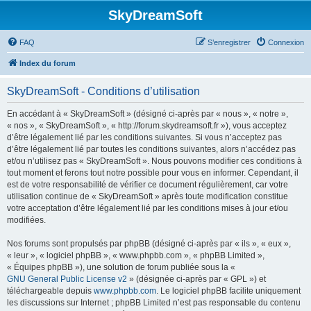
SkyDreamSoft
FAQ
S’enregistrer
Connexion
Index du forum
SkyDreamSoft - Conditions d’utilisation
En accédant à « SkyDreamSoft » (désigné ci-après par « nous », « notre »,
« nos », « SkyDreamSoft », « http://forum.skydreamsoft.fr »), vous acceptez
d’être légalement lié par les conditions suivantes. Si vous n’acceptez pas
d’être légalement lié par toutes les conditions suivantes, alors n’accédez pas
et/ou n’utilisez pas « SkyDreamSoft ». Nous pouvons modifier ces conditions à
tout moment et ferons tout notre possible pour vous en informer. Cependant, il
est de votre responsabilité de vérifier ce document régulièrement, car votre
utilisation continue de « SkyDreamSoft » après toute modification constitue
votre acceptation d’être légalement lié par les conditions mises à jour et/ou
modifiées.
Nos forums sont propulsés par phpBB (désigné ci-après par « ils », « eux »,
« leur », « logiciel phpBB », « www.phpbb.com », « phpBB Limited »,
« Équipes phpBB »), une solution de forum publiée sous la «
GNU General Public License v2
» (désignée ci-après par « GPL ») et
téléchargeable depuis
www.phpbb.com
. Le logiciel phpBB facilite uniquement
les discussions sur Internet ; phpBB Limited n’est pas responsable du contenu