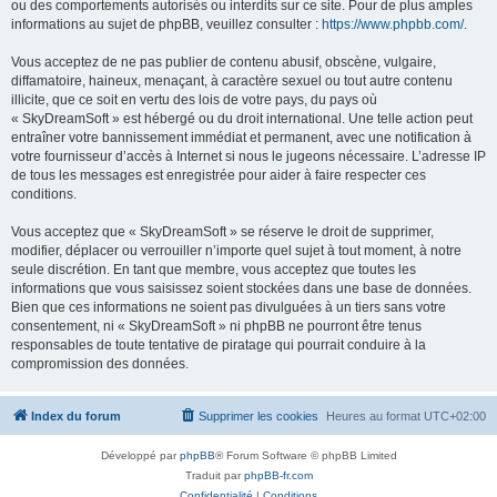
ou des comportements autorisés ou interdits sur ce site. Pour de plus amples
informations au sujet de phpBB, veuillez consulter :
https://www.phpbb.com/
.
Vous acceptez de ne pas publier de contenu abusif, obscène, vulgaire,
diffamatoire, haineux, menaçant, à caractère sexuel ou tout autre contenu
illicite, que ce soit en vertu des lois de votre pays, du pays où
« SkyDreamSoft » est hébergé ou du droit international. Une telle action peut
entraîner votre bannissement immédiat et permanent, avec une notification à
votre fournisseur d’accès à Internet si nous le jugeons nécessaire. L’adresse IP
de tous les messages est enregistrée pour aider à faire respecter ces
conditions.
Vous acceptez que « SkyDreamSoft » se réserve le droit de supprimer,
modifier, déplacer ou verrouiller n’importe quel sujet à tout moment, à notre
seule discrétion. En tant que membre, vous acceptez que toutes les
informations que vous saisissez soient stockées dans une base de données.
Bien que ces informations ne soient pas divulguées à un tiers sans votre
consentement, ni « SkyDreamSoft » ni phpBB ne pourront être tenus
responsables de toute tentative de piratage qui pourrait conduire à la
compromission des données.
Index du forum
Supprimer les cookies
Heures au format
UTC+02:00
Développé par
phpBB
® Forum Software © phpBB Limited
Traduit par
phpBB-fr.com
Confidentialité
|
Conditions