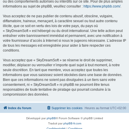
ou des comportements autorisés ou interdits sur ce site. Pour de plus amples
informations au sujet de phpBB, veuillez consulter :
https://www.phpbb.com/
.
Vous acceptez de ne pas publier de contenu abusif, obscène, vulgaire,
diffamatoire, haineux, menaçant, à caractère sexuel ou tout autre contenu
illicite, que ce soit en vertu des lois de votre pays, du pays où
« SkyDreamSoft » est hébergé ou du droit international. Une telle action peut
entraîner votre bannissement immédiat et permanent, avec une notification à
votre fournisseur d’accès à Internet si nous le jugeons nécessaire. L’adresse IP
de tous les messages est enregistrée pour aider à faire respecter ces
conditions.
Vous acceptez que « SkyDreamSoft » se réserve le droit de supprimer,
modifier, déplacer ou verrouiller n’importe quel sujet à tout moment, à notre
seule discrétion. En tant que membre, vous acceptez que toutes les
informations que vous saisissez soient stockées dans une base de données.
Bien que ces informations ne soient pas divulguées à un tiers sans votre
consentement, ni « SkyDreamSoft » ni phpBB ne pourront être tenus
responsables de toute tentative de piratage qui pourrait conduire à la
compromission des données.
Index du forum
Supprimer les cookies
Heures au format
UTC+02:00
Développé par
phpBB
® Forum Software © phpBB Limited
Traduit par
phpBB-fr.com
Confidentialité
|
Conditions