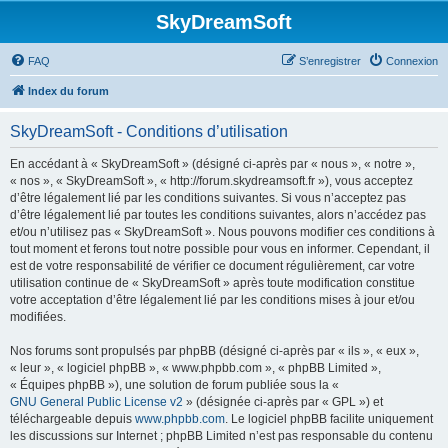
SkyDreamSoft
FAQ
S’enregistrer
Connexion
Index du forum
SkyDreamSoft - Conditions d’utilisation
En accédant à « SkyDreamSoft » (désigné ci-après par « nous », « notre »,
« nos », « SkyDreamSoft », « http://forum.skydreamsoft.fr »), vous acceptez
d’être légalement lié par les conditions suivantes. Si vous n’acceptez pas
d’être légalement lié par toutes les conditions suivantes, alors n’accédez pas
et/ou n’utilisez pas « SkyDreamSoft ». Nous pouvons modifier ces conditions à
tout moment et ferons tout notre possible pour vous en informer. Cependant, il
est de votre responsabilité de vérifier ce document régulièrement, car votre
utilisation continue de « SkyDreamSoft » après toute modification constitue
votre acceptation d’être légalement lié par les conditions mises à jour et/ou
modifiées.
Nos forums sont propulsés par phpBB (désigné ci-après par « ils », « eux »,
« leur », « logiciel phpBB », « www.phpbb.com », « phpBB Limited »,
« Équipes phpBB »), une solution de forum publiée sous la «
GNU General Public License v2
» (désignée ci-après par « GPL ») et
téléchargeable depuis
www.phpbb.com
. Le logiciel phpBB facilite uniquement
les discussions sur Internet ; phpBB Limited n’est pas responsable du contenu