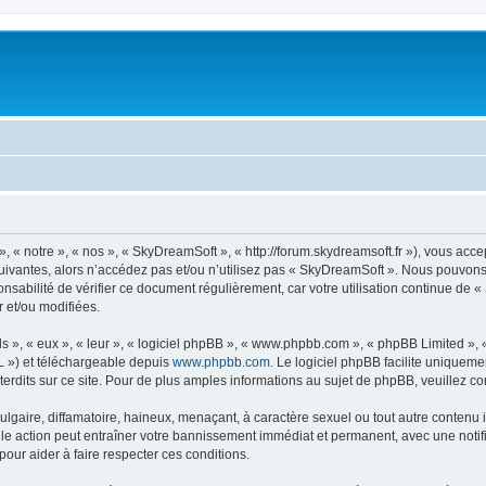
« notre », « nos », « SkyDreamSoft », « http://forum.skydreamsoft.fr »), vous accep
suivantes, alors n’accédez pas et/ou n’utilisez pas « SkyDreamSoft ». Nous pouvons 
onsabilité de vérifier ce document régulièrement, car votre utilisation continue de 
r et/ou modifiées.
s », « eux », « leur », « logiciel phpBB », « www.phpbb.com », « phpBB Limited »,
L ») et téléchargeable depuis
www.phpbb.com
. Le logiciel phpBB facilite uniqueme
dits sur ce site. Pour de plus amples informations au sujet de phpBB, veuillez co
gaire, diffamatoire, haineux, menaçant, à caractère sexuel ou tout autre contenu ill
le action peut entraîner votre bannissement immédiat et permanent, avec une notific
our aider à faire respecter ces conditions.