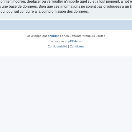
rimer, modifier, déplacer ou verrouiller n’importe quel sujet à tout moment, à not
ns une base de données. Bien que ces informations ne soient pas divulguées à un 
e qui pourrait conduire à la compromission des données.
Développé par
phpBB
® Forum Software © phpBB Limited
Traduit par
phpBB-fr.com
Confidentialité
|
Conditions