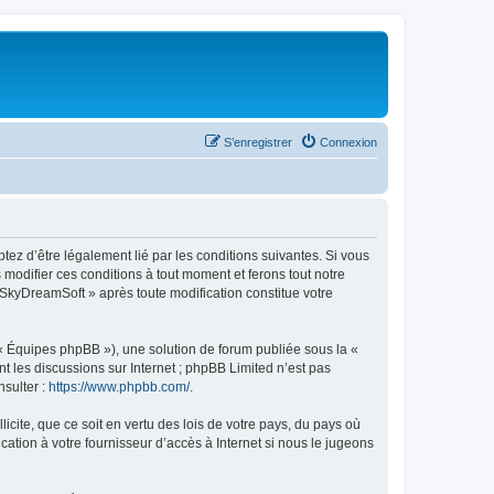
S’enregistrer
Connexion
tez d’être légalement lié par les conditions suivantes. Si vous
modifier ces conditions à tout moment et ferons tout notre
« SkyDreamSoft » après toute modification constitue votre
 « Équipes phpBB »), une solution de forum publiée sous la «
nt les discussions sur Internet ; phpBB Limited n’est pas
nsulter :
https://www.phpbb.com/
.
icite, que ce soit en vertu des lois de votre pays, du pays où
ation à votre fournisseur d’accès à Internet si nous le jugeons