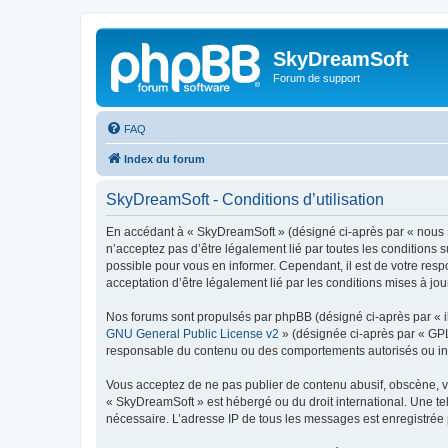
SkyDreamSoft
Forum de support
FAQ
Index du forum
SkyDreamSoft - Conditions d’utilisation
En accédant à « SkyDreamSoft » (désigné ci-après par « nous », 
n’acceptez pas d’être légalement lié par toutes les conditions 
possible pour vous en informer. Cependant, il est de votre resp
acceptation d’être légalement lié par les conditions mises à jou
Nos forums sont propulsés par phpBB (désigné ci-après par « il
GNU General Public License v2
» (désignée ci-après par « GP
responsable du contenu ou des comportements autorisés ou inter
Vous acceptez de ne pas publier de contenu abusif, obscène, vul
« SkyDreamSoft » est hébergé ou du droit international. Une tel
nécessaire. L’adresse IP de tous les messages est enregistrée p