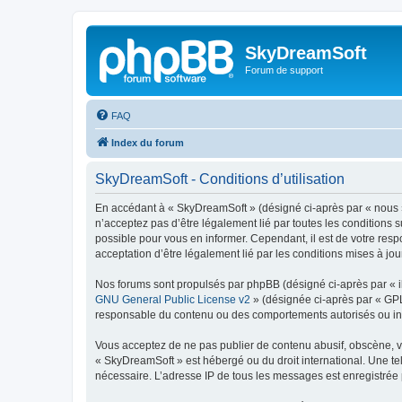
SkyDreamSoft
Forum de support
FAQ
Index du forum
SkyDreamSoft - Conditions d’utilisation
En accédant à « SkyDreamSoft » (désigné ci-après par « nous », 
n’acceptez pas d’être légalement lié par toutes les conditions 
possible pour vous en informer. Cependant, il est de votre resp
acceptation d’être légalement lié par les conditions mises à jou
Nos forums sont propulsés par phpBB (désigné ci-après par « il
GNU General Public License v2
» (désignée ci-après par « GP
responsable du contenu ou des comportements autorisés ou inter
Vous acceptez de ne pas publier de contenu abusif, obscène, vul
« SkyDreamSoft » est hébergé ou du droit international. Une tel
nécessaire. L’adresse IP de tous les messages est enregistrée p