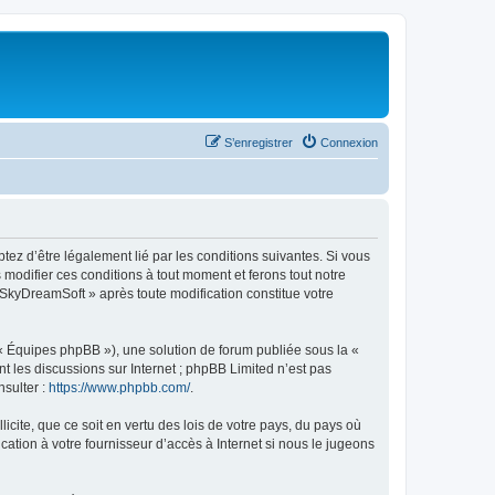
S’enregistrer
Connexion
tez d’être légalement lié par les conditions suivantes. Si vous
modifier ces conditions à tout moment et ferons tout notre
« SkyDreamSoft » après toute modification constitue votre
 « Équipes phpBB »), une solution de forum publiée sous la «
nt les discussions sur Internet ; phpBB Limited n’est pas
nsulter :
https://www.phpbb.com/
.
icite, que ce soit en vertu des lois de votre pays, du pays où
ation à votre fournisseur d’accès à Internet si nous le jugeons