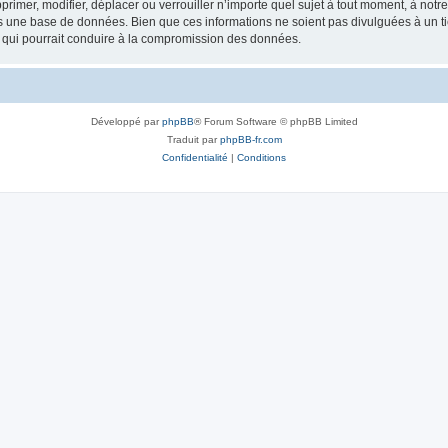
rimer, modifier, déplacer ou verrouiller n’importe quel sujet à tout moment, à not
ns une base de données. Bien que ces informations ne soient pas divulguées à un 
e qui pourrait conduire à la compromission des données.
Développé par
phpBB
® Forum Software © phpBB Limited
Traduit par
phpBB-fr.com
Confidentialité
|
Conditions