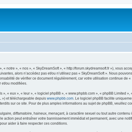
« notre », « nos », « SkyDreamSoft », « http://forum.skydreamsoft.fr »), vous accep
suivantes, alors n’accédez pas et/ou n’utilisez pas « SkyDreamSoft ». Nous pouvons 
onsabilité de vérifier ce document régulièrement, car votre utilisation continue de 
r et/ou modifiées.
s », « eux », « leur », « logiciel phpBB », « www.phpbb.com », « phpBB Limited »,
L ») et téléchargeable depuis
www.phpbb.com
. Le logiciel phpBB facilite uniqueme
dits sur ce site. Pour de plus amples informations au sujet de phpBB, veuillez co
gaire, diffamatoire, haineux, menaçant, à caractère sexuel ou tout autre contenu ill
le action peut entraîner votre bannissement immédiat et permanent, avec une notific
our aider à faire respecter ces conditions.