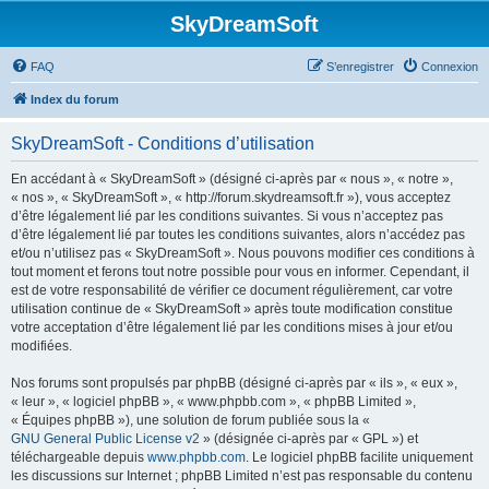
SkyDreamSoft
FAQ
S’enregistrer
Connexion
Index du forum
SkyDreamSoft - Conditions d’utilisation
En accédant à « SkyDreamSoft » (désigné ci-après par « nous », « notre »,
« nos », « SkyDreamSoft », « http://forum.skydreamsoft.fr »), vous acceptez
d’être légalement lié par les conditions suivantes. Si vous n’acceptez pas
d’être légalement lié par toutes les conditions suivantes, alors n’accédez pas
et/ou n’utilisez pas « SkyDreamSoft ». Nous pouvons modifier ces conditions à
tout moment et ferons tout notre possible pour vous en informer. Cependant, il
est de votre responsabilité de vérifier ce document régulièrement, car votre
utilisation continue de « SkyDreamSoft » après toute modification constitue
votre acceptation d’être légalement lié par les conditions mises à jour et/ou
modifiées.
Nos forums sont propulsés par phpBB (désigné ci-après par « ils », « eux »,
« leur », « logiciel phpBB », « www.phpbb.com », « phpBB Limited »,
« Équipes phpBB »), une solution de forum publiée sous la «
GNU General Public License v2
» (désignée ci-après par « GPL ») et
téléchargeable depuis
www.phpbb.com
. Le logiciel phpBB facilite uniquement
les discussions sur Internet ; phpBB Limited n’est pas responsable du contenu