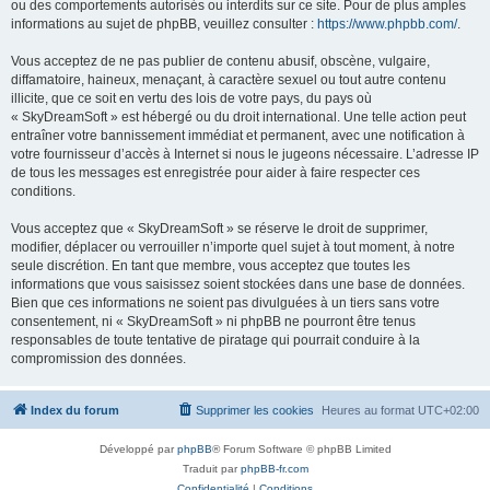
ou des comportements autorisés ou interdits sur ce site. Pour de plus amples
informations au sujet de phpBB, veuillez consulter :
https://www.phpbb.com/
.
Vous acceptez de ne pas publier de contenu abusif, obscène, vulgaire,
diffamatoire, haineux, menaçant, à caractère sexuel ou tout autre contenu
illicite, que ce soit en vertu des lois de votre pays, du pays où
« SkyDreamSoft » est hébergé ou du droit international. Une telle action peut
entraîner votre bannissement immédiat et permanent, avec une notification à
votre fournisseur d’accès à Internet si nous le jugeons nécessaire. L’adresse IP
de tous les messages est enregistrée pour aider à faire respecter ces
conditions.
Vous acceptez que « SkyDreamSoft » se réserve le droit de supprimer,
modifier, déplacer ou verrouiller n’importe quel sujet à tout moment, à notre
seule discrétion. En tant que membre, vous acceptez que toutes les
informations que vous saisissez soient stockées dans une base de données.
Bien que ces informations ne soient pas divulguées à un tiers sans votre
consentement, ni « SkyDreamSoft » ni phpBB ne pourront être tenus
responsables de toute tentative de piratage qui pourrait conduire à la
compromission des données.
Index du forum
Supprimer les cookies
Heures au format
UTC+02:00
Développé par
phpBB
® Forum Software © phpBB Limited
Traduit par
phpBB-fr.com
Confidentialité
|
Conditions