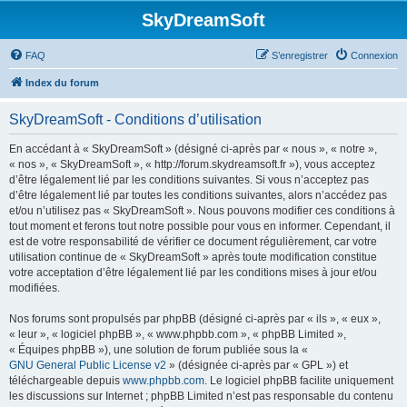
SkyDreamSoft
FAQ
S’enregistrer
Connexion
Index du forum
SkyDreamSoft - Conditions d’utilisation
En accédant à « SkyDreamSoft » (désigné ci-après par « nous », « notre »,
« nos », « SkyDreamSoft », « http://forum.skydreamsoft.fr »), vous acceptez
d’être légalement lié par les conditions suivantes. Si vous n’acceptez pas
d’être légalement lié par toutes les conditions suivantes, alors n’accédez pas
et/ou n’utilisez pas « SkyDreamSoft ». Nous pouvons modifier ces conditions à
tout moment et ferons tout notre possible pour vous en informer. Cependant, il
est de votre responsabilité de vérifier ce document régulièrement, car votre
utilisation continue de « SkyDreamSoft » après toute modification constitue
votre acceptation d’être légalement lié par les conditions mises à jour et/ou
modifiées.
Nos forums sont propulsés par phpBB (désigné ci-après par « ils », « eux »,
« leur », « logiciel phpBB », « www.phpbb.com », « phpBB Limited »,
« Équipes phpBB »), une solution de forum publiée sous la «
GNU General Public License v2
» (désignée ci-après par « GPL ») et
téléchargeable depuis
www.phpbb.com
. Le logiciel phpBB facilite uniquement
les discussions sur Internet ; phpBB Limited n’est pas responsable du contenu