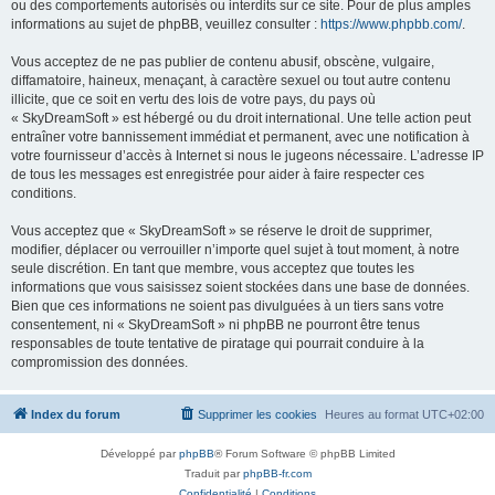
ou des comportements autorisés ou interdits sur ce site. Pour de plus amples
informations au sujet de phpBB, veuillez consulter :
https://www.phpbb.com/
.
Vous acceptez de ne pas publier de contenu abusif, obscène, vulgaire,
diffamatoire, haineux, menaçant, à caractère sexuel ou tout autre contenu
illicite, que ce soit en vertu des lois de votre pays, du pays où
« SkyDreamSoft » est hébergé ou du droit international. Une telle action peut
entraîner votre bannissement immédiat et permanent, avec une notification à
votre fournisseur d’accès à Internet si nous le jugeons nécessaire. L’adresse IP
de tous les messages est enregistrée pour aider à faire respecter ces
conditions.
Vous acceptez que « SkyDreamSoft » se réserve le droit de supprimer,
modifier, déplacer ou verrouiller n’importe quel sujet à tout moment, à notre
seule discrétion. En tant que membre, vous acceptez que toutes les
informations que vous saisissez soient stockées dans une base de données.
Bien que ces informations ne soient pas divulguées à un tiers sans votre
consentement, ni « SkyDreamSoft » ni phpBB ne pourront être tenus
responsables de toute tentative de piratage qui pourrait conduire à la
compromission des données.
Index du forum
Supprimer les cookies
Heures au format
UTC+02:00
Développé par
phpBB
® Forum Software © phpBB Limited
Traduit par
phpBB-fr.com
Confidentialité
|
Conditions