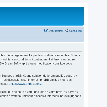
S’enregistrer
Connexion
tez d’être légalement lié par les conditions suivantes. Si vous
modifier ces conditions à tout moment et ferons tout notre
« SkyDreamSoft » après toute modification constitue votre
 « Équipes phpBB »), une solution de forum publiée sous la «
nt les discussions sur Internet ; phpBB Limited n’est pas
nsulter :
https://www.phpbb.com/
.
icite, que ce soit en vertu des lois de votre pays, du pays où
ation à votre fournisseur d’accès à Internet si nous le jugeons