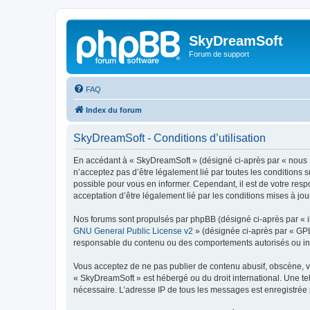
SkyDreamSoft
Forum de support
FAQ
Index du forum
SkyDreamSoft - Conditions d’utilisation
En accédant à « SkyDreamSoft » (désigné ci-après par « nous », 
n’acceptez pas d’être légalement lié par toutes les conditions 
possible pour vous en informer. Cependant, il est de votre resp
acceptation d’être légalement lié par les conditions mises à jou
Nos forums sont propulsés par phpBB (désigné ci-après par « il
GNU General Public License v2
» (désignée ci-après par « GP
responsable du contenu ou des comportements autorisés ou inter
Vous acceptez de ne pas publier de contenu abusif, obscène, vul
« SkyDreamSoft » est hébergé ou du droit international. Une tel
nécessaire. L’adresse IP de tous les messages est enregistrée p