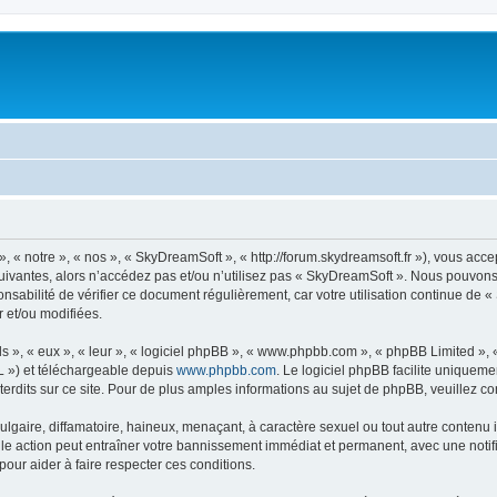
« notre », « nos », « SkyDreamSoft », « http://forum.skydreamsoft.fr »), vous accep
suivantes, alors n’accédez pas et/ou n’utilisez pas « SkyDreamSoft ». Nous pouvons 
onsabilité de vérifier ce document régulièrement, car votre utilisation continue de 
r et/ou modifiées.
s », « eux », « leur », « logiciel phpBB », « www.phpbb.com », « phpBB Limited »,
L ») et téléchargeable depuis
www.phpbb.com
. Le logiciel phpBB facilite uniqueme
dits sur ce site. Pour de plus amples informations au sujet de phpBB, veuillez co
gaire, diffamatoire, haineux, menaçant, à caractère sexuel ou tout autre contenu ill
le action peut entraîner votre bannissement immédiat et permanent, avec une notific
our aider à faire respecter ces conditions.