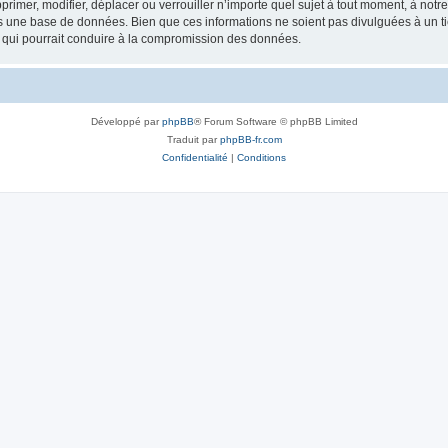
rimer, modifier, déplacer ou verrouiller n’importe quel sujet à tout moment, à not
ns une base de données. Bien que ces informations ne soient pas divulguées à un 
e qui pourrait conduire à la compromission des données.
Développé par
phpBB
® Forum Software © phpBB Limited
Traduit par
phpBB-fr.com
Confidentialité
|
Conditions