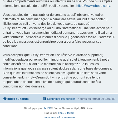
ou des comportements autorisés ou interdits sur ce site. Pour de plus amples
informations au sujet de phpBB, veuillez consulter :
https://www.phpbb.com/
.
Vous acceptez de ne pas publier de contenu abusif, obscène, vulgaire,
diffamatoire, haineux, menaçant, à caractère sexuel ou tout autre contenu
illicite, que ce soit en vertu des lois de votre pays, du pays où
« SkyDreamSoft » est hébergé ou du droit international. Une telle action peut
entraîner votre bannissement immédiat et permanent, avec une notification à
votre fournisseur d’accès à Internet si nous le jugeons nécessaire. L’adresse IP
de tous les messages est enregistrée pour aider à faire respecter ces
conditions.
Vous acceptez que « SkyDreamSoft » se réserve le droit de supprimer,
modifier, déplacer ou verrouiller n’importe quel sujet à tout moment, à notre
seule discrétion. En tant que membre, vous acceptez que toutes les
informations que vous saisissez soient stockées dans une base de données.
Bien que ces informations ne soient pas divulguées à un tiers sans votre
consentement, ni « SkyDreamSoft » ni phpBB ne pourront être tenus
responsables de toute tentative de piratage qui pourrait conduire à la
compromission des données.
Index du forum
Supprimer les cookies
Heures au format
UTC+02:00
Développé par
phpBB
® Forum Software © phpBB Limited
Traduit par
phpBB-fr.com
Confidentialité
|
Conditions