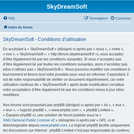
SkyDreamSoft
FAQ
S’enregistrer
Connexion
Index du forum
SkyDreamSoft - Conditions d’utilisation
En accédant à « SkyDreamSoft » (désigné ci-après par « nous », « notre »,
« nos », « SkyDreamSoft », « http://forum.skydreamsoft.fr »), vous acceptez
d’être légalement lié par les conditions suivantes. Si vous n’acceptez pas
d’être légalement lié par toutes les conditions suivantes, alors n’accédez pas
et/ou n’utilisez pas « SkyDreamSoft ». Nous pouvons modifier ces conditions à
tout moment et ferons tout notre possible pour vous en informer. Cependant, il
est de votre responsabilité de vérifier ce document régulièrement, car votre
utilisation continue de « SkyDreamSoft » après toute modification constitue
votre acceptation d’être légalement lié par les conditions mises à jour et/ou
modifiées.
Nos forums sont propulsés par phpBB (désigné ci-après par « ils », « eux »,
« leur », « logiciel phpBB », « www.phpbb.com », « phpBB Limited »,
« Équipes phpBB »), une solution de forum publiée sous la «
GNU General Public License v2
» (désignée ci-après par « GPL ») et
téléchargeable depuis
www.phpbb.com
. Le logiciel phpBB facilite uniquement
les discussions sur Internet ; phpBB Limited n’est pas responsable du contenu