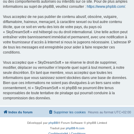
ou des comportements autorisés ou interdits sur ce site. Pour de plus amples
informations au sujet de phpBB, veuillez consulter :
https://www.phpbb.com/
.
Vous acceptez de ne pas publier de contenu abusif, obscène, vulgaire,
diffamatoire, haineux, menaçant, à caractère sexuel ou tout autre contenu
illicite, que ce soit en vertu des lois de votre pays, du pays où
« SkyDreamSoft » est hébergé ou du droit international. Une telle action peut
entraîner votre bannissement immédiat et permanent, avec une notification à
votre fournisseur d’accès à Internet si nous le jugeons nécessaire. L’adresse IP
de tous les messages est enregistrée pour aider à faire respecter ces
conditions.
Vous acceptez que « SkyDreamSoft » se réserve le droit de supprimer,
modifier, déplacer ou verrouiller n’importe quel sujet à tout moment, à notre
seule discrétion. En tant que membre, vous acceptez que toutes les
informations que vous saisissez soient stockées dans une base de données.
Bien que ces informations ne soient pas divulguées à un tiers sans votre
consentement, ni « SkyDreamSoft » ni phpBB ne pourront être tenus
responsables de toute tentative de piratage qui pourrait conduire à la
compromission des données.
Index du forum
Supprimer les cookies
Heures au format
UTC+02:00
Développé par
phpBB
® Forum Software © phpBB Limited
Traduit par
phpBB-fr.com
Confidentialité
|
Conditions