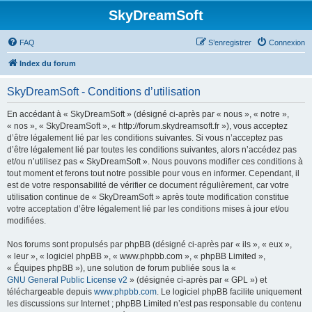
SkyDreamSoft
FAQ
S’enregistrer
Connexion
Index du forum
SkyDreamSoft - Conditions d’utilisation
En accédant à « SkyDreamSoft » (désigné ci-après par « nous », « notre »,
« nos », « SkyDreamSoft », « http://forum.skydreamsoft.fr »), vous acceptez
d’être légalement lié par les conditions suivantes. Si vous n’acceptez pas
d’être légalement lié par toutes les conditions suivantes, alors n’accédez pas
et/ou n’utilisez pas « SkyDreamSoft ». Nous pouvons modifier ces conditions à
tout moment et ferons tout notre possible pour vous en informer. Cependant, il
est de votre responsabilité de vérifier ce document régulièrement, car votre
utilisation continue de « SkyDreamSoft » après toute modification constitue
votre acceptation d’être légalement lié par les conditions mises à jour et/ou
modifiées.
Nos forums sont propulsés par phpBB (désigné ci-après par « ils », « eux »,
« leur », « logiciel phpBB », « www.phpbb.com », « phpBB Limited »,
« Équipes phpBB »), une solution de forum publiée sous la «
GNU General Public License v2
» (désignée ci-après par « GPL ») et
téléchargeable depuis
www.phpbb.com
. Le logiciel phpBB facilite uniquement
les discussions sur Internet ; phpBB Limited n’est pas responsable du contenu