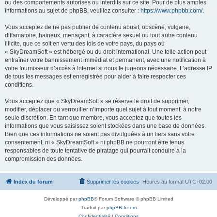
ou des comportements autorisés ou interdits sur ce site. Pour de plus amples
informations au sujet de phpBB, veuillez consulter :
https://www.phpbb.com/
.
Vous acceptez de ne pas publier de contenu abusif, obscène, vulgaire,
diffamatoire, haineux, menaçant, à caractère sexuel ou tout autre contenu
illicite, que ce soit en vertu des lois de votre pays, du pays où
« SkyDreamSoft » est hébergé ou du droit international. Une telle action peut
entraîner votre bannissement immédiat et permanent, avec une notification à
votre fournisseur d’accès à Internet si nous le jugeons nécessaire. L’adresse IP
de tous les messages est enregistrée pour aider à faire respecter ces
conditions.
Vous acceptez que « SkyDreamSoft » se réserve le droit de supprimer,
modifier, déplacer ou verrouiller n’importe quel sujet à tout moment, à notre
seule discrétion. En tant que membre, vous acceptez que toutes les
informations que vous saisissez soient stockées dans une base de données.
Bien que ces informations ne soient pas divulguées à un tiers sans votre
consentement, ni « SkyDreamSoft » ni phpBB ne pourront être tenus
responsables de toute tentative de piratage qui pourrait conduire à la
compromission des données.
Index du forum
Supprimer les cookies
Heures au format
UTC+02:00
Développé par
phpBB
® Forum Software © phpBB Limited
Traduit par
phpBB-fr.com
Confidentialité
|
Conditions