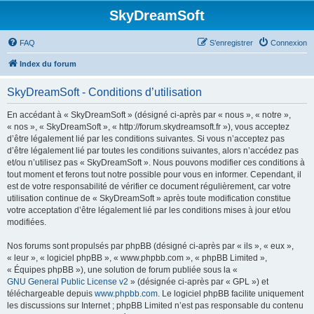
SkyDreamSoft
FAQ
S’enregistrer
Connexion
Index du forum
SkyDreamSoft - Conditions d’utilisation
En accédant à « SkyDreamSoft » (désigné ci-après par « nous », « notre »,
« nos », « SkyDreamSoft », « http://forum.skydreamsoft.fr »), vous acceptez
d’être légalement lié par les conditions suivantes. Si vous n’acceptez pas
d’être légalement lié par toutes les conditions suivantes, alors n’accédez pas
et/ou n’utilisez pas « SkyDreamSoft ». Nous pouvons modifier ces conditions à
tout moment et ferons tout notre possible pour vous en informer. Cependant, il
est de votre responsabilité de vérifier ce document régulièrement, car votre
utilisation continue de « SkyDreamSoft » après toute modification constitue
votre acceptation d’être légalement lié par les conditions mises à jour et/ou
modifiées.
Nos forums sont propulsés par phpBB (désigné ci-après par « ils », « eux »,
« leur », « logiciel phpBB », « www.phpbb.com », « phpBB Limited »,
« Équipes phpBB »), une solution de forum publiée sous la «
GNU General Public License v2
» (désignée ci-après par « GPL ») et
téléchargeable depuis
www.phpbb.com
. Le logiciel phpBB facilite uniquement
les discussions sur Internet ; phpBB Limited n’est pas responsable du contenu