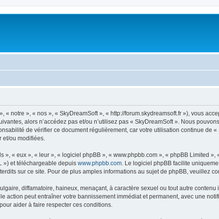
« notre », « nos », « SkyDreamSoft », « http://forum.skydreamsoft.fr »), vous accep
suivantes, alors n’accédez pas et/ou n’utilisez pas « SkyDreamSoft ». Nous pouvons 
onsabilité de vérifier ce document régulièrement, car votre utilisation continue de 
r et/ou modifiées.
s », « eux », « leur », « logiciel phpBB », « www.phpbb.com », « phpBB Limited »,
L ») et téléchargeable depuis
www.phpbb.com
. Le logiciel phpBB facilite uniqueme
dits sur ce site. Pour de plus amples informations au sujet de phpBB, veuillez co
gaire, diffamatoire, haineux, menaçant, à caractère sexuel ou tout autre contenu ill
le action peut entraîner votre bannissement immédiat et permanent, avec une notific
our aider à faire respecter ces conditions.