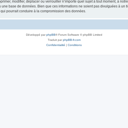
rimer, modifier, déplacer ou verrouiller n’importe quel sujet à tout moment, à not
ns une base de données. Bien que ces informations ne soient pas divulguées à un 
e qui pourrait conduire à la compromission des données.
Développé par
phpBB
® Forum Software © phpBB Limited
Traduit par
phpBB-fr.com
Confidentialité
|
Conditions