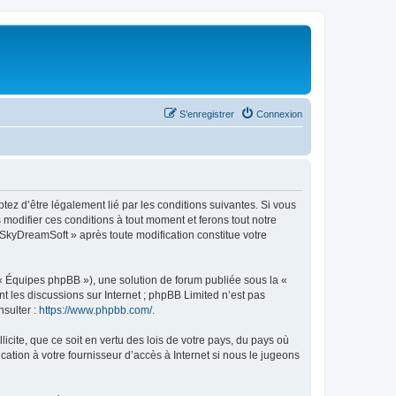
S’enregistrer
Connexion
tez d’être légalement lié par les conditions suivantes. Si vous
modifier ces conditions à tout moment et ferons tout notre
« SkyDreamSoft » après toute modification constitue votre
 « Équipes phpBB »), une solution de forum publiée sous la «
nt les discussions sur Internet ; phpBB Limited n’est pas
nsulter :
https://www.phpbb.com/
.
icite, que ce soit en vertu des lois de votre pays, du pays où
ation à votre fournisseur d’accès à Internet si nous le jugeons