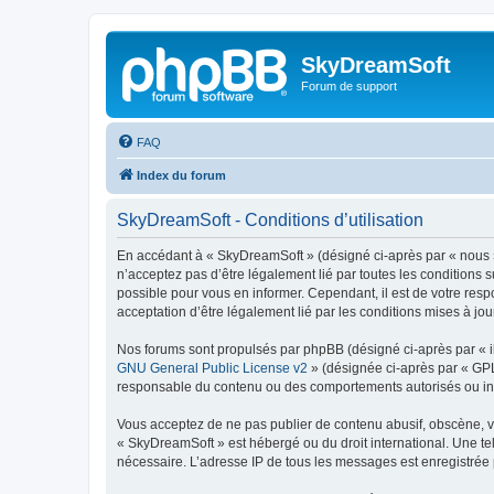
SkyDreamSoft
Forum de support
FAQ
Index du forum
SkyDreamSoft - Conditions d’utilisation
En accédant à « SkyDreamSoft » (désigné ci-après par « nous », 
n’acceptez pas d’être légalement lié par toutes les conditions 
possible pour vous en informer. Cependant, il est de votre resp
acceptation d’être légalement lié par les conditions mises à jou
Nos forums sont propulsés par phpBB (désigné ci-après par « il
GNU General Public License v2
» (désignée ci-après par « GP
responsable du contenu ou des comportements autorisés ou inter
Vous acceptez de ne pas publier de contenu abusif, obscène, vul
« SkyDreamSoft » est hébergé ou du droit international. Une tel
nécessaire. L’adresse IP de tous les messages est enregistrée p