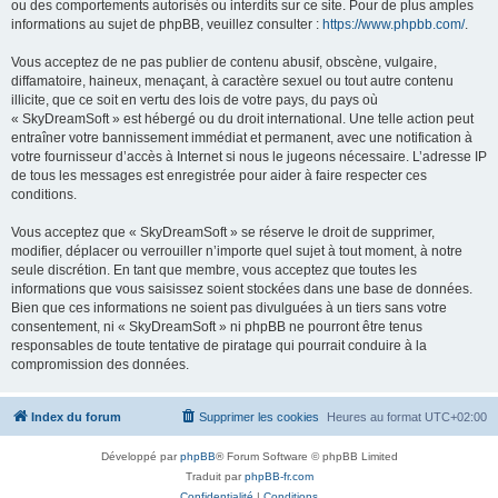
ou des comportements autorisés ou interdits sur ce site. Pour de plus amples
informations au sujet de phpBB, veuillez consulter :
https://www.phpbb.com/
.
Vous acceptez de ne pas publier de contenu abusif, obscène, vulgaire,
diffamatoire, haineux, menaçant, à caractère sexuel ou tout autre contenu
illicite, que ce soit en vertu des lois de votre pays, du pays où
« SkyDreamSoft » est hébergé ou du droit international. Une telle action peut
entraîner votre bannissement immédiat et permanent, avec une notification à
votre fournisseur d’accès à Internet si nous le jugeons nécessaire. L’adresse IP
de tous les messages est enregistrée pour aider à faire respecter ces
conditions.
Vous acceptez que « SkyDreamSoft » se réserve le droit de supprimer,
modifier, déplacer ou verrouiller n’importe quel sujet à tout moment, à notre
seule discrétion. En tant que membre, vous acceptez que toutes les
informations que vous saisissez soient stockées dans une base de données.
Bien que ces informations ne soient pas divulguées à un tiers sans votre
consentement, ni « SkyDreamSoft » ni phpBB ne pourront être tenus
responsables de toute tentative de piratage qui pourrait conduire à la
compromission des données.
Index du forum
Supprimer les cookies
Heures au format
UTC+02:00
Développé par
phpBB
® Forum Software © phpBB Limited
Traduit par
phpBB-fr.com
Confidentialité
|
Conditions