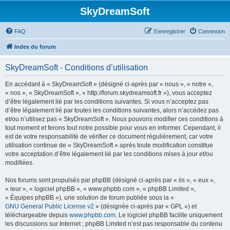
SkyDreamSoft
FAQ
S’enregistrer
Connexion
Index du forum
SkyDreamSoft - Conditions d’utilisation
En accédant à « SkyDreamSoft » (désigné ci-après par « nous », « notre »,
« nos », « SkyDreamSoft », « http://forum.skydreamsoft.fr »), vous acceptez
d’être légalement lié par les conditions suivantes. Si vous n’acceptez pas
d’être légalement lié par toutes les conditions suivantes, alors n’accédez pas
et/ou n’utilisez pas « SkyDreamSoft ». Nous pouvons modifier ces conditions à
tout moment et ferons tout notre possible pour vous en informer. Cependant, il
est de votre responsabilité de vérifier ce document régulièrement, car votre
utilisation continue de « SkyDreamSoft » après toute modification constitue
votre acceptation d’être légalement lié par les conditions mises à jour et/ou
modifiées.
Nos forums sont propulsés par phpBB (désigné ci-après par « ils », « eux »,
« leur », « logiciel phpBB », « www.phpbb.com », « phpBB Limited »,
« Équipes phpBB »), une solution de forum publiée sous la «
GNU General Public License v2
» (désignée ci-après par « GPL ») et
téléchargeable depuis
www.phpbb.com
. Le logiciel phpBB facilite uniquement
les discussions sur Internet ; phpBB Limited n’est pas responsable du contenu