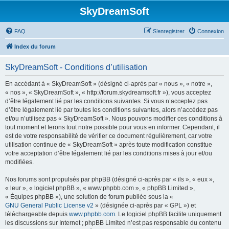
SkyDreamSoft
FAQ
S’enregistrer
Connexion
Index du forum
SkyDreamSoft - Conditions d’utilisation
En accédant à « SkyDreamSoft » (désigné ci-après par « nous », « notre »,
« nos », « SkyDreamSoft », « http://forum.skydreamsoft.fr »), vous acceptez
d’être légalement lié par les conditions suivantes. Si vous n’acceptez pas
d’être légalement lié par toutes les conditions suivantes, alors n’accédez pas
et/ou n’utilisez pas « SkyDreamSoft ». Nous pouvons modifier ces conditions à
tout moment et ferons tout notre possible pour vous en informer. Cependant, il
est de votre responsabilité de vérifier ce document régulièrement, car votre
utilisation continue de « SkyDreamSoft » après toute modification constitue
votre acceptation d’être légalement lié par les conditions mises à jour et/ou
modifiées.
Nos forums sont propulsés par phpBB (désigné ci-après par « ils », « eux »,
« leur », « logiciel phpBB », « www.phpbb.com », « phpBB Limited »,
« Équipes phpBB »), une solution de forum publiée sous la «
GNU General Public License v2
» (désignée ci-après par « GPL ») et
téléchargeable depuis
www.phpbb.com
. Le logiciel phpBB facilite uniquement
les discussions sur Internet ; phpBB Limited n’est pas responsable du contenu