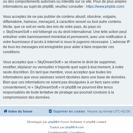
ou des comportements autorisés ou interdits sur ce site. Pour de plus amples
informations au sujet de phpBB, veuillez consulter :
https://www.phpbb.com/
.
Vous acceptez de ne pas publier de contenu abusif, obscène, vulgaire,
diffamatoire, haineux, menaçant, à caractère sexuel ou tout autre contenu
illicite, que ce soit en vertu des lois de votre pays, du pays où
« SkyDreamSoft » est hébergé ou du droit international. Une telle action peut
entraîner votre bannissement immédiat et permanent, avec une notification à
votre fournisseur d’accès à Internet si nous le jugeons nécessaire. L’adresse IP
de tous les messages est enregistrée pour aider à faire respecter ces
conditions.
Vous acceptez que « SkyDreamSoft » se réserve le droit de supprimer,
modifier, déplacer ou verrouiller n’importe quel sujet à tout moment, à notre
seule discrétion. En tant que membre, vous acceptez que toutes les
informations que vous saisissez soient stockées dans une base de données.
Bien que ces informations ne soient pas divulguées à un tiers sans votre
consentement, ni « SkyDreamSoft » ni phpBB ne pourront être tenus
responsables de toute tentative de piratage qui pourrait conduire à la
compromission des données.
Index du forum
Supprimer les cookies
Heures au format
UTC+02:00
Développé par
phpBB
® Forum Software © phpBB Limited
Traduit par
phpBB-fr.com
Confidentialité
|
Conditions