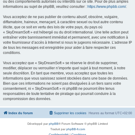
ou des comportements autorisés ou interdits sur ce site. Pour de plus amples
informations au sujet de phpBB, veuillez consulter :
https://www.phpbb.com/
.
Vous acceptez de ne pas publier de contenu abusif, obscène, vulgaire,
diffamatoire, haineux, menaçant, à caractère sexuel ou tout autre contenu
illicite, que ce soit en vertu des lois de votre pays, du pays où
« SkyDreamSoft » est hébergé ou du droit international. Une telle action peut
entraîner votre bannissement immédiat et permanent, avec une notification à
votre fournisseur d’accès à Internet si nous le jugeons nécessaire. L’adresse IP
de tous les messages est enregistrée pour aider à faire respecter ces
conditions.
Vous acceptez que « SkyDreamSoft » se réserve le droit de supprimer,
modifier, déplacer ou verrouiller n’importe quel sujet à tout moment, à notre
seule discrétion. En tant que membre, vous acceptez que toutes les
informations que vous saisissez soient stockées dans une base de données.
Bien que ces informations ne soient pas divulguées à un tiers sans votre
consentement, ni « SkyDreamSoft » ni phpBB ne pourront être tenus
responsables de toute tentative de piratage qui pourrait conduire à la
compromission des données.
Index du forum
Supprimer les cookies
Heures au format
UTC+02:00
Développé par
phpBB
® Forum Software © phpBB Limited
Traduit par
phpBB-fr.com
Confidentialité
|
Conditions