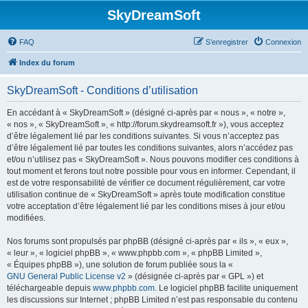
SkyDreamSoft
FAQ
S’enregistrer
Connexion
Index du forum
SkyDreamSoft - Conditions d’utilisation
En accédant à « SkyDreamSoft » (désigné ci-après par « nous », « notre »,
« nos », « SkyDreamSoft », « http://forum.skydreamsoft.fr »), vous acceptez
d’être légalement lié par les conditions suivantes. Si vous n’acceptez pas
d’être légalement lié par toutes les conditions suivantes, alors n’accédez pas
et/ou n’utilisez pas « SkyDreamSoft ». Nous pouvons modifier ces conditions à
tout moment et ferons tout notre possible pour vous en informer. Cependant, il
est de votre responsabilité de vérifier ce document régulièrement, car votre
utilisation continue de « SkyDreamSoft » après toute modification constitue
votre acceptation d’être légalement lié par les conditions mises à jour et/ou
modifiées.
Nos forums sont propulsés par phpBB (désigné ci-après par « ils », « eux »,
« leur », « logiciel phpBB », « www.phpbb.com », « phpBB Limited »,
« Équipes phpBB »), une solution de forum publiée sous la «
GNU General Public License v2
» (désignée ci-après par « GPL ») et
téléchargeable depuis
www.phpbb.com
. Le logiciel phpBB facilite uniquement
les discussions sur Internet ; phpBB Limited n’est pas responsable du contenu