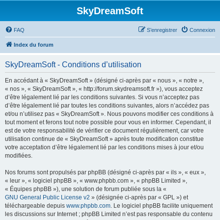
SkyDreamSoft
FAQ
S’enregistrer
Connexion
Index du forum
SkyDreamSoft - Conditions d’utilisation
En accédant à « SkyDreamSoft » (désigné ci-après par « nous », « notre »,
« nos », « SkyDreamSoft », « http://forum.skydreamsoft.fr »), vous acceptez
d’être légalement lié par les conditions suivantes. Si vous n’acceptez pas
d’être légalement lié par toutes les conditions suivantes, alors n’accédez pas
et/ou n’utilisez pas « SkyDreamSoft ». Nous pouvons modifier ces conditions à
tout moment et ferons tout notre possible pour vous en informer. Cependant, il
est de votre responsabilité de vérifier ce document régulièrement, car votre
utilisation continue de « SkyDreamSoft » après toute modification constitue
votre acceptation d’être légalement lié par les conditions mises à jour et/ou
modifiées.
Nos forums sont propulsés par phpBB (désigné ci-après par « ils », « eux »,
« leur », « logiciel phpBB », « www.phpbb.com », « phpBB Limited »,
« Équipes phpBB »), une solution de forum publiée sous la «
GNU General Public License v2
» (désignée ci-après par « GPL ») et
téléchargeable depuis
www.phpbb.com
. Le logiciel phpBB facilite uniquement
les discussions sur Internet ; phpBB Limited n’est pas responsable du contenu