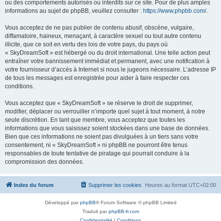
ou des comportements autorisés ou interdits sur ce site. Pour de plus amples
informations au sujet de phpBB, veuillez consulter :
https://www.phpbb.com/
.
Vous acceptez de ne pas publier de contenu abusif, obscène, vulgaire,
diffamatoire, haineux, menaçant, à caractère sexuel ou tout autre contenu
illicite, que ce soit en vertu des lois de votre pays, du pays où
« SkyDreamSoft » est hébergé ou du droit international. Une telle action peut
entraîner votre bannissement immédiat et permanent, avec une notification à
votre fournisseur d’accès à Internet si nous le jugeons nécessaire. L’adresse IP
de tous les messages est enregistrée pour aider à faire respecter ces
conditions.
Vous acceptez que « SkyDreamSoft » se réserve le droit de supprimer,
modifier, déplacer ou verrouiller n’importe quel sujet à tout moment, à notre
seule discrétion. En tant que membre, vous acceptez que toutes les
informations que vous saisissez soient stockées dans une base de données.
Bien que ces informations ne soient pas divulguées à un tiers sans votre
consentement, ni « SkyDreamSoft » ni phpBB ne pourront être tenus
responsables de toute tentative de piratage qui pourrait conduire à la
compromission des données.
Index du forum
Supprimer les cookies
Heures au format
UTC+02:00
Développé par
phpBB
® Forum Software © phpBB Limited
Traduit par
phpBB-fr.com
Confidentialité
|
Conditions