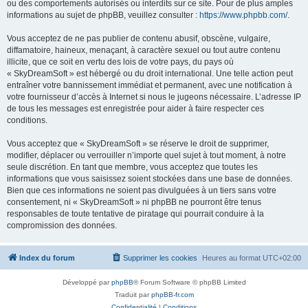
ou des comportements autorisés ou interdits sur ce site. Pour de plus amples
informations au sujet de phpBB, veuillez consulter :
https://www.phpbb.com/
.
Vous acceptez de ne pas publier de contenu abusif, obscène, vulgaire,
diffamatoire, haineux, menaçant, à caractère sexuel ou tout autre contenu
illicite, que ce soit en vertu des lois de votre pays, du pays où
« SkyDreamSoft » est hébergé ou du droit international. Une telle action peut
entraîner votre bannissement immédiat et permanent, avec une notification à
votre fournisseur d’accès à Internet si nous le jugeons nécessaire. L’adresse IP
de tous les messages est enregistrée pour aider à faire respecter ces
conditions.
Vous acceptez que « SkyDreamSoft » se réserve le droit de supprimer,
modifier, déplacer ou verrouiller n’importe quel sujet à tout moment, à notre
seule discrétion. En tant que membre, vous acceptez que toutes les
informations que vous saisissez soient stockées dans une base de données.
Bien que ces informations ne soient pas divulguées à un tiers sans votre
consentement, ni « SkyDreamSoft » ni phpBB ne pourront être tenus
responsables de toute tentative de piratage qui pourrait conduire à la
compromission des données.
Index du forum
Supprimer les cookies
Heures au format
UTC+02:00
Développé par
phpBB
® Forum Software © phpBB Limited
Traduit par
phpBB-fr.com
Confidentialité
|
Conditions