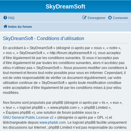
SkyDreamSoft
FAQ
S’enregistrer
Connexion
Index du forum
SkyDreamSoft - Conditions d’utilisation
En accédant à « SkyDreamSoft » (désigné ci-après par « nous », « notre »,
« nos », « SkyDreamSoft », « http://forum.skydreamsoft.fr »), vous acceptez
d’être légalement lié par les conditions suivantes. Si vous n’acceptez pas
d’être légalement lié par toutes les conditions suivantes, alors n’accédez pas
et/ou n’utilisez pas « SkyDreamSoft ». Nous pouvons modifier ces conditions à
tout moment et ferons tout notre possible pour vous en informer. Cependant, il
est de votre responsabilité de vérifier ce document régulièrement, car votre
utilisation continue de « SkyDreamSoft » après toute modification constitue
votre acceptation d’être légalement lié par les conditions mises à jour et/ou
modifiées.
Nos forums sont propulsés par phpBB (désigné ci-après par « ils », « eux »,
« leur », « logiciel phpBB », « www.phpbb.com », « phpBB Limited »,
« Équipes phpBB »), une solution de forum publiée sous la «
GNU General Public License v2
» (désignée ci-après par « GPL ») et
téléchargeable depuis
www.phpbb.com
. Le logiciel phpBB facilite uniquement
les discussions sur Internet ; phpBB Limited n’est pas responsable du contenu