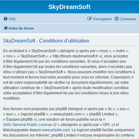
SkyDreamSoft
FAQ
S’enregistrer
Connexion
Index du forum
SkyDreamSoft - Conditions d’utilisation
En accédant à « SkyDreamSoft » (désigné ci-après par « nous », « notre »,
« nos », « SkyDreamSoft », « http://forum.skydreamsoft.fr »), vous acceptez
d’être légalement lié par les conditions suivantes. Si vous n’acceptez pas
d’être légalement lié par toutes les conditions suivantes, alors n’accédez pas
et/ou n’utilisez pas « SkyDreamSoft ». Nous pouvons modifier ces conditions à
tout moment et ferons tout notre possible pour vous en informer. Cependant, il
est de votre responsabilité de vérifier ce document régulièrement, car votre
utilisation continue de « SkyDreamSoft » après toute modification constitue
votre acceptation d’être légalement lié par les conditions mises à jour et/ou
modifiées.
Nos forums sont propulsés par phpBB (désigné ci-après par « ils », « eux »,
« leur », « logiciel phpBB », « www.phpbb.com », « phpBB Limited »,
« Équipes phpBB »), une solution de forum publiée sous la «
GNU General Public License v2
» (désignée ci-après par « GPL ») et
téléchargeable depuis
www.phpbb.com
. Le logiciel phpBB facilite uniquement
les discussions sur Internet ; phpBB Limited n’est pas responsable du contenu