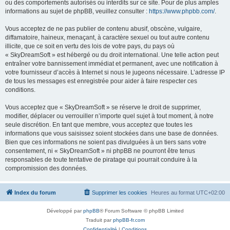
ou des comportements autorisés ou interdits sur ce site. Pour de plus amples
informations au sujet de phpBB, veuillez consulter :
https://www.phpbb.com/
.
Vous acceptez de ne pas publier de contenu abusif, obscène, vulgaire,
diffamatoire, haineux, menaçant, à caractère sexuel ou tout autre contenu
illicite, que ce soit en vertu des lois de votre pays, du pays où
« SkyDreamSoft » est hébergé ou du droit international. Une telle action peut
entraîner votre bannissement immédiat et permanent, avec une notification à
votre fournisseur d’accès à Internet si nous le jugeons nécessaire. L’adresse IP
de tous les messages est enregistrée pour aider à faire respecter ces
conditions.
Vous acceptez que « SkyDreamSoft » se réserve le droit de supprimer,
modifier, déplacer ou verrouiller n’importe quel sujet à tout moment, à notre
seule discrétion. En tant que membre, vous acceptez que toutes les
informations que vous saisissez soient stockées dans une base de données.
Bien que ces informations ne soient pas divulguées à un tiers sans votre
consentement, ni « SkyDreamSoft » ni phpBB ne pourront être tenus
responsables de toute tentative de piratage qui pourrait conduire à la
compromission des données.
Index du forum
Supprimer les cookies
Heures au format
UTC+02:00
Développé par
phpBB
® Forum Software © phpBB Limited
Traduit par
phpBB-fr.com
Confidentialité
|
Conditions