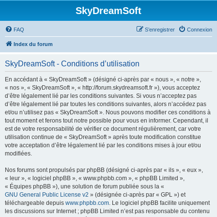
SkyDreamSoft
FAQ
S’enregistrer
Connexion
Index du forum
SkyDreamSoft - Conditions d’utilisation
En accédant à « SkyDreamSoft » (désigné ci-après par « nous », « notre »,
« nos », « SkyDreamSoft », « http://forum.skydreamsoft.fr »), vous acceptez
d’être légalement lié par les conditions suivantes. Si vous n’acceptez pas
d’être légalement lié par toutes les conditions suivantes, alors n’accédez pas
et/ou n’utilisez pas « SkyDreamSoft ». Nous pouvons modifier ces conditions à
tout moment et ferons tout notre possible pour vous en informer. Cependant, il
est de votre responsabilité de vérifier ce document régulièrement, car votre
utilisation continue de « SkyDreamSoft » après toute modification constitue
votre acceptation d’être légalement lié par les conditions mises à jour et/ou
modifiées.
Nos forums sont propulsés par phpBB (désigné ci-après par « ils », « eux »,
« leur », « logiciel phpBB », « www.phpbb.com », « phpBB Limited »,
« Équipes phpBB »), une solution de forum publiée sous la «
GNU General Public License v2
» (désignée ci-après par « GPL ») et
téléchargeable depuis
www.phpbb.com
. Le logiciel phpBB facilite uniquement
les discussions sur Internet ; phpBB Limited n’est pas responsable du contenu