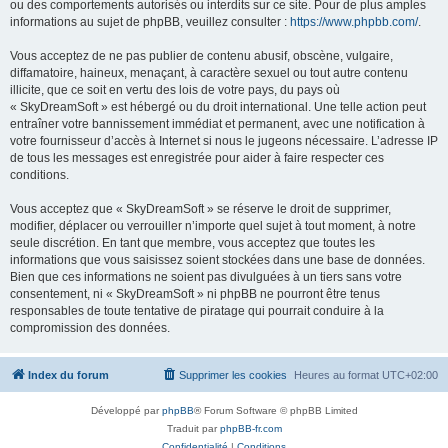
ou des comportements autorisés ou interdits sur ce site. Pour de plus amples
informations au sujet de phpBB, veuillez consulter :
https://www.phpbb.com/
.
Vous acceptez de ne pas publier de contenu abusif, obscène, vulgaire,
diffamatoire, haineux, menaçant, à caractère sexuel ou tout autre contenu
illicite, que ce soit en vertu des lois de votre pays, du pays où
« SkyDreamSoft » est hébergé ou du droit international. Une telle action peut
entraîner votre bannissement immédiat et permanent, avec une notification à
votre fournisseur d’accès à Internet si nous le jugeons nécessaire. L’adresse IP
de tous les messages est enregistrée pour aider à faire respecter ces
conditions.
Vous acceptez que « SkyDreamSoft » se réserve le droit de supprimer,
modifier, déplacer ou verrouiller n’importe quel sujet à tout moment, à notre
seule discrétion. En tant que membre, vous acceptez que toutes les
informations que vous saisissez soient stockées dans une base de données.
Bien que ces informations ne soient pas divulguées à un tiers sans votre
consentement, ni « SkyDreamSoft » ni phpBB ne pourront être tenus
responsables de toute tentative de piratage qui pourrait conduire à la
compromission des données.
Index du forum
Supprimer les cookies
Heures au format
UTC+02:00
Développé par
phpBB
® Forum Software © phpBB Limited
Traduit par
phpBB-fr.com
Confidentialité
|
Conditions