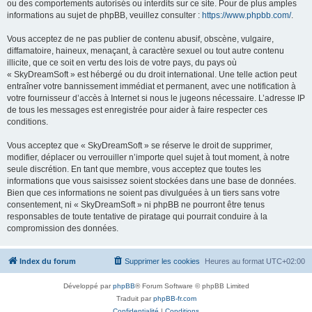
ou des comportements autorisés ou interdits sur ce site. Pour de plus amples
informations au sujet de phpBB, veuillez consulter :
https://www.phpbb.com/
.
Vous acceptez de ne pas publier de contenu abusif, obscène, vulgaire,
diffamatoire, haineux, menaçant, à caractère sexuel ou tout autre contenu
illicite, que ce soit en vertu des lois de votre pays, du pays où
« SkyDreamSoft » est hébergé ou du droit international. Une telle action peut
entraîner votre bannissement immédiat et permanent, avec une notification à
votre fournisseur d’accès à Internet si nous le jugeons nécessaire. L’adresse IP
de tous les messages est enregistrée pour aider à faire respecter ces
conditions.
Vous acceptez que « SkyDreamSoft » se réserve le droit de supprimer,
modifier, déplacer ou verrouiller n’importe quel sujet à tout moment, à notre
seule discrétion. En tant que membre, vous acceptez que toutes les
informations que vous saisissez soient stockées dans une base de données.
Bien que ces informations ne soient pas divulguées à un tiers sans votre
consentement, ni « SkyDreamSoft » ni phpBB ne pourront être tenus
responsables de toute tentative de piratage qui pourrait conduire à la
compromission des données.
Index du forum
Supprimer les cookies
Heures au format
UTC+02:00
Développé par
phpBB
® Forum Software © phpBB Limited
Traduit par
phpBB-fr.com
Confidentialité
|
Conditions