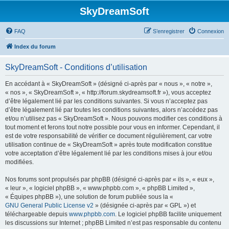
SkyDreamSoft
FAQ
S’enregistrer
Connexion
Index du forum
SkyDreamSoft - Conditions d’utilisation
En accédant à « SkyDreamSoft » (désigné ci-après par « nous », « notre »,
« nos », « SkyDreamSoft », « http://forum.skydreamsoft.fr »), vous acceptez
d’être légalement lié par les conditions suivantes. Si vous n’acceptez pas
d’être légalement lié par toutes les conditions suivantes, alors n’accédez pas
et/ou n’utilisez pas « SkyDreamSoft ». Nous pouvons modifier ces conditions à
tout moment et ferons tout notre possible pour vous en informer. Cependant, il
est de votre responsabilité de vérifier ce document régulièrement, car votre
utilisation continue de « SkyDreamSoft » après toute modification constitue
votre acceptation d’être légalement lié par les conditions mises à jour et/ou
modifiées.
Nos forums sont propulsés par phpBB (désigné ci-après par « ils », « eux »,
« leur », « logiciel phpBB », « www.phpbb.com », « phpBB Limited »,
« Équipes phpBB »), une solution de forum publiée sous la «
GNU General Public License v2
» (désignée ci-après par « GPL ») et
téléchargeable depuis
www.phpbb.com
. Le logiciel phpBB facilite uniquement
les discussions sur Internet ; phpBB Limited n’est pas responsable du contenu