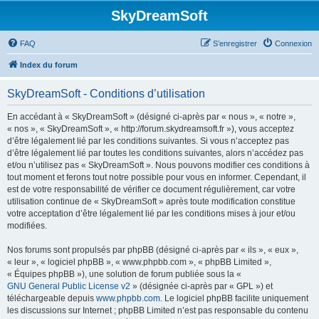
SkyDreamSoft
FAQ
S’enregistrer
Connexion
Index du forum
SkyDreamSoft - Conditions d’utilisation
En accédant à « SkyDreamSoft » (désigné ci-après par « nous », « notre »,
« nos », « SkyDreamSoft », « http://forum.skydreamsoft.fr »), vous acceptez
d’être légalement lié par les conditions suivantes. Si vous n’acceptez pas
d’être légalement lié par toutes les conditions suivantes, alors n’accédez pas
et/ou n’utilisez pas « SkyDreamSoft ». Nous pouvons modifier ces conditions à
tout moment et ferons tout notre possible pour vous en informer. Cependant, il
est de votre responsabilité de vérifier ce document régulièrement, car votre
utilisation continue de « SkyDreamSoft » après toute modification constitue
votre acceptation d’être légalement lié par les conditions mises à jour et/ou
modifiées.
Nos forums sont propulsés par phpBB (désigné ci-après par « ils », « eux »,
« leur », « logiciel phpBB », « www.phpbb.com », « phpBB Limited »,
« Équipes phpBB »), une solution de forum publiée sous la «
GNU General Public License v2
» (désignée ci-après par « GPL ») et
téléchargeable depuis
www.phpbb.com
. Le logiciel phpBB facilite uniquement
les discussions sur Internet ; phpBB Limited n’est pas responsable du contenu