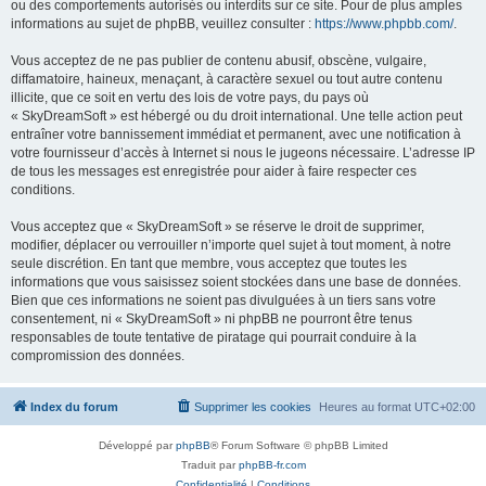
ou des comportements autorisés ou interdits sur ce site. Pour de plus amples
informations au sujet de phpBB, veuillez consulter :
https://www.phpbb.com/
.
Vous acceptez de ne pas publier de contenu abusif, obscène, vulgaire,
diffamatoire, haineux, menaçant, à caractère sexuel ou tout autre contenu
illicite, que ce soit en vertu des lois de votre pays, du pays où
« SkyDreamSoft » est hébergé ou du droit international. Une telle action peut
entraîner votre bannissement immédiat et permanent, avec une notification à
votre fournisseur d’accès à Internet si nous le jugeons nécessaire. L’adresse IP
de tous les messages est enregistrée pour aider à faire respecter ces
conditions.
Vous acceptez que « SkyDreamSoft » se réserve le droit de supprimer,
modifier, déplacer ou verrouiller n’importe quel sujet à tout moment, à notre
seule discrétion. En tant que membre, vous acceptez que toutes les
informations que vous saisissez soient stockées dans une base de données.
Bien que ces informations ne soient pas divulguées à un tiers sans votre
consentement, ni « SkyDreamSoft » ni phpBB ne pourront être tenus
responsables de toute tentative de piratage qui pourrait conduire à la
compromission des données.
Index du forum
Supprimer les cookies
Heures au format
UTC+02:00
Développé par
phpBB
® Forum Software © phpBB Limited
Traduit par
phpBB-fr.com
Confidentialité
|
Conditions