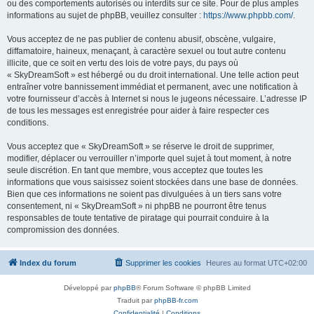
ou des comportements autorisés ou interdits sur ce site. Pour de plus amples
informations au sujet de phpBB, veuillez consulter :
https://www.phpbb.com/
.
Vous acceptez de ne pas publier de contenu abusif, obscène, vulgaire,
diffamatoire, haineux, menaçant, à caractère sexuel ou tout autre contenu
illicite, que ce soit en vertu des lois de votre pays, du pays où
« SkyDreamSoft » est hébergé ou du droit international. Une telle action peut
entraîner votre bannissement immédiat et permanent, avec une notification à
votre fournisseur d’accès à Internet si nous le jugeons nécessaire. L’adresse IP
de tous les messages est enregistrée pour aider à faire respecter ces
conditions.
Vous acceptez que « SkyDreamSoft » se réserve le droit de supprimer,
modifier, déplacer ou verrouiller n’importe quel sujet à tout moment, à notre
seule discrétion. En tant que membre, vous acceptez que toutes les
informations que vous saisissez soient stockées dans une base de données.
Bien que ces informations ne soient pas divulguées à un tiers sans votre
consentement, ni « SkyDreamSoft » ni phpBB ne pourront être tenus
responsables de toute tentative de piratage qui pourrait conduire à la
compromission des données.
Index du forum
Supprimer les cookies
Heures au format
UTC+02:00
Développé par
phpBB
® Forum Software © phpBB Limited
Traduit par
phpBB-fr.com
Confidentialité
|
Conditions