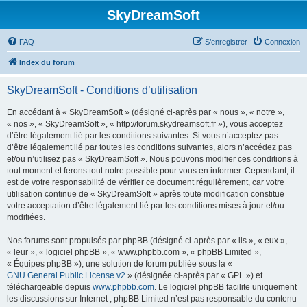
SkyDreamSoft
FAQ
S’enregistrer
Connexion
Index du forum
SkyDreamSoft - Conditions d’utilisation
En accédant à « SkyDreamSoft » (désigné ci-après par « nous », « notre »,
« nos », « SkyDreamSoft », « http://forum.skydreamsoft.fr »), vous acceptez
d’être légalement lié par les conditions suivantes. Si vous n’acceptez pas
d’être légalement lié par toutes les conditions suivantes, alors n’accédez pas
et/ou n’utilisez pas « SkyDreamSoft ». Nous pouvons modifier ces conditions à
tout moment et ferons tout notre possible pour vous en informer. Cependant, il
est de votre responsabilité de vérifier ce document régulièrement, car votre
utilisation continue de « SkyDreamSoft » après toute modification constitue
votre acceptation d’être légalement lié par les conditions mises à jour et/ou
modifiées.
Nos forums sont propulsés par phpBB (désigné ci-après par « ils », « eux »,
« leur », « logiciel phpBB », « www.phpbb.com », « phpBB Limited »,
« Équipes phpBB »), une solution de forum publiée sous la «
GNU General Public License v2
» (désignée ci-après par « GPL ») et
téléchargeable depuis
www.phpbb.com
. Le logiciel phpBB facilite uniquement
les discussions sur Internet ; phpBB Limited n’est pas responsable du contenu