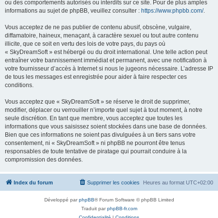
ou des comportements autorisés ou interdits sur ce site. Pour de plus amples
informations au sujet de phpBB, veuillez consulter :
https://www.phpbb.com/
.
Vous acceptez de ne pas publier de contenu abusif, obscène, vulgaire,
diffamatoire, haineux, menaçant, à caractère sexuel ou tout autre contenu
illicite, que ce soit en vertu des lois de votre pays, du pays où
« SkyDreamSoft » est hébergé ou du droit international. Une telle action peut
entraîner votre bannissement immédiat et permanent, avec une notification à
votre fournisseur d’accès à Internet si nous le jugeons nécessaire. L’adresse IP
de tous les messages est enregistrée pour aider à faire respecter ces
conditions.
Vous acceptez que « SkyDreamSoft » se réserve le droit de supprimer,
modifier, déplacer ou verrouiller n’importe quel sujet à tout moment, à notre
seule discrétion. En tant que membre, vous acceptez que toutes les
informations que vous saisissez soient stockées dans une base de données.
Bien que ces informations ne soient pas divulguées à un tiers sans votre
consentement, ni « SkyDreamSoft » ni phpBB ne pourront être tenus
responsables de toute tentative de piratage qui pourrait conduire à la
compromission des données.
Index du forum
Supprimer les cookies
Heures au format
UTC+02:00
Développé par
phpBB
® Forum Software © phpBB Limited
Traduit par
phpBB-fr.com
Confidentialité
|
Conditions