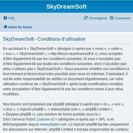
SkyDreamSoft
FAQ
S’enregistrer
Connexion
Index du forum
SkyDreamSoft - Conditions d’utilisation
En accédant à « SkyDreamSoft » (désigné ci-après par « nous », « notre »,
« nos », « SkyDreamSoft », « http://forum.skydreamsoft.fr »), vous acceptez
d’être légalement lié par les conditions suivantes. Si vous n’acceptez pas
d’être légalement lié par toutes les conditions suivantes, alors n’accédez pas
et/ou n’utilisez pas « SkyDreamSoft ». Nous pouvons modifier ces conditions à
tout moment et ferons tout notre possible pour vous en informer. Cependant, il
est de votre responsabilité de vérifier ce document régulièrement, car votre
utilisation continue de « SkyDreamSoft » après toute modification constitue
votre acceptation d’être légalement lié par les conditions mises à jour et/ou
modifiées.
Nos forums sont propulsés par phpBB (désigné ci-après par « ils », « eux »,
« leur », « logiciel phpBB », « www.phpbb.com », « phpBB Limited »,
« Équipes phpBB »), une solution de forum publiée sous la «
GNU General Public License v2
» (désignée ci-après par « GPL ») et
téléchargeable depuis
www.phpbb.com
. Le logiciel phpBB facilite uniquement
les discussions sur Internet ; phpBB Limited n’est pas responsable du contenu