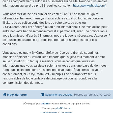
ou des comportements autorisés ou interdits sur ce site. Pour de plus amples
informations au sujet de phpBB, veuillez consulter :
https://www.phpbb.com/
.
Vous acceptez de ne pas publier de contenu abusif, obscène, vulgaire,
diffamatoire, haineux, menaçant, à caractère sexuel ou tout autre contenu
illicite, que ce soit en vertu des lois de votre pays, du pays où
« SkyDreamSoft » est hébergé ou du droit international. Une telle action peut
entraîner votre bannissement immédiat et permanent, avec une notification à
votre fournisseur d’accès à Internet si nous le jugeons nécessaire. L’adresse IP
de tous les messages est enregistrée pour aider à faire respecter ces
conditions.
Vous acceptez que « SkyDreamSoft » se réserve le droit de supprimer,
modifier, déplacer ou verrouiller n’importe quel sujet à tout moment, à notre
seule discrétion. En tant que membre, vous acceptez que toutes les
informations que vous saisissez soient stockées dans une base de données.
Bien que ces informations ne soient pas divulguées à un tiers sans votre
consentement, ni « SkyDreamSoft » ni phpBB ne pourront être tenus
responsables de toute tentative de piratage qui pourrait conduire à la
compromission des données.
Index du forum
Supprimer les cookies
Heures au format
UTC+02:00
Développé par
phpBB
® Forum Software © phpBB Limited
Traduit par
phpBB-fr.com
Confidentialité
|
Conditions