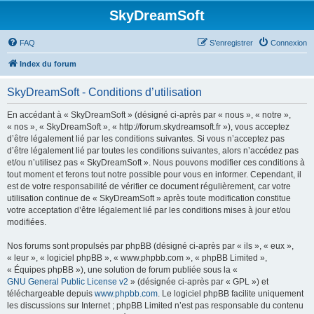
SkyDreamSoft
FAQ
S’enregistrer
Connexion
Index du forum
SkyDreamSoft - Conditions d’utilisation
En accédant à « SkyDreamSoft » (désigné ci-après par « nous », « notre »,
« nos », « SkyDreamSoft », « http://forum.skydreamsoft.fr »), vous acceptez
d’être légalement lié par les conditions suivantes. Si vous n’acceptez pas
d’être légalement lié par toutes les conditions suivantes, alors n’accédez pas
et/ou n’utilisez pas « SkyDreamSoft ». Nous pouvons modifier ces conditions à
tout moment et ferons tout notre possible pour vous en informer. Cependant, il
est de votre responsabilité de vérifier ce document régulièrement, car votre
utilisation continue de « SkyDreamSoft » après toute modification constitue
votre acceptation d’être légalement lié par les conditions mises à jour et/ou
modifiées.
Nos forums sont propulsés par phpBB (désigné ci-après par « ils », « eux »,
« leur », « logiciel phpBB », « www.phpbb.com », « phpBB Limited »,
« Équipes phpBB »), une solution de forum publiée sous la «
GNU General Public License v2
» (désignée ci-après par « GPL ») et
téléchargeable depuis
www.phpbb.com
. Le logiciel phpBB facilite uniquement
les discussions sur Internet ; phpBB Limited n’est pas responsable du contenu