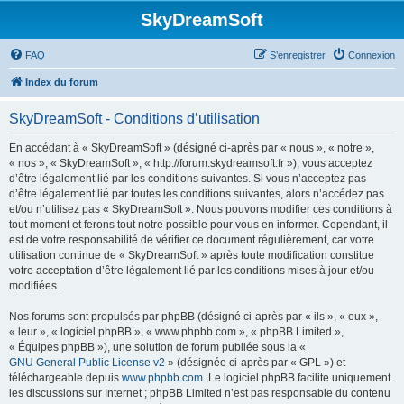
SkyDreamSoft
FAQ
S’enregistrer
Connexion
Index du forum
SkyDreamSoft - Conditions d’utilisation
En accédant à « SkyDreamSoft » (désigné ci-après par « nous », « notre »,
« nos », « SkyDreamSoft », « http://forum.skydreamsoft.fr »), vous acceptez
d’être légalement lié par les conditions suivantes. Si vous n’acceptez pas
d’être légalement lié par toutes les conditions suivantes, alors n’accédez pas
et/ou n’utilisez pas « SkyDreamSoft ». Nous pouvons modifier ces conditions à
tout moment et ferons tout notre possible pour vous en informer. Cependant, il
est de votre responsabilité de vérifier ce document régulièrement, car votre
utilisation continue de « SkyDreamSoft » après toute modification constitue
votre acceptation d’être légalement lié par les conditions mises à jour et/ou
modifiées.
Nos forums sont propulsés par phpBB (désigné ci-après par « ils », « eux »,
« leur », « logiciel phpBB », « www.phpbb.com », « phpBB Limited »,
« Équipes phpBB »), une solution de forum publiée sous la «
GNU General Public License v2
» (désignée ci-après par « GPL ») et
téléchargeable depuis
www.phpbb.com
. Le logiciel phpBB facilite uniquement
les discussions sur Internet ; phpBB Limited n’est pas responsable du contenu