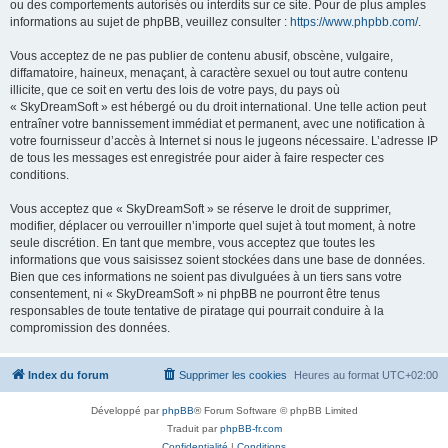
ou des comportements autorisés ou interdits sur ce site. Pour de plus amples
informations au sujet de phpBB, veuillez consulter :
https://www.phpbb.com/
.
Vous acceptez de ne pas publier de contenu abusif, obscène, vulgaire,
diffamatoire, haineux, menaçant, à caractère sexuel ou tout autre contenu
illicite, que ce soit en vertu des lois de votre pays, du pays où
« SkyDreamSoft » est hébergé ou du droit international. Une telle action peut
entraîner votre bannissement immédiat et permanent, avec une notification à
votre fournisseur d’accès à Internet si nous le jugeons nécessaire. L’adresse IP
de tous les messages est enregistrée pour aider à faire respecter ces
conditions.
Vous acceptez que « SkyDreamSoft » se réserve le droit de supprimer,
modifier, déplacer ou verrouiller n’importe quel sujet à tout moment, à notre
seule discrétion. En tant que membre, vous acceptez que toutes les
informations que vous saisissez soient stockées dans une base de données.
Bien que ces informations ne soient pas divulguées à un tiers sans votre
consentement, ni « SkyDreamSoft » ni phpBB ne pourront être tenus
responsables de toute tentative de piratage qui pourrait conduire à la
compromission des données.
Index du forum
Supprimer les cookies
Heures au format
UTC+02:00
Développé par
phpBB
® Forum Software © phpBB Limited
Traduit par
phpBB-fr.com
Confidentialité
|
Conditions