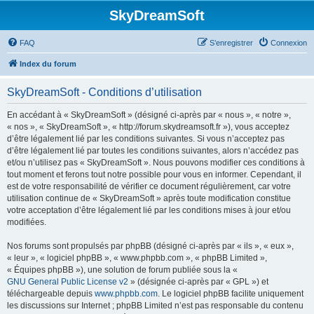
SkyDreamSoft
FAQ
S’enregistrer
Connexion
Index du forum
SkyDreamSoft - Conditions d’utilisation
En accédant à « SkyDreamSoft » (désigné ci-après par « nous », « notre »,
« nos », « SkyDreamSoft », « http://forum.skydreamsoft.fr »), vous acceptez
d’être légalement lié par les conditions suivantes. Si vous n’acceptez pas
d’être légalement lié par toutes les conditions suivantes, alors n’accédez pas
et/ou n’utilisez pas « SkyDreamSoft ». Nous pouvons modifier ces conditions à
tout moment et ferons tout notre possible pour vous en informer. Cependant, il
est de votre responsabilité de vérifier ce document régulièrement, car votre
utilisation continue de « SkyDreamSoft » après toute modification constitue
votre acceptation d’être légalement lié par les conditions mises à jour et/ou
modifiées.
Nos forums sont propulsés par phpBB (désigné ci-après par « ils », « eux »,
« leur », « logiciel phpBB », « www.phpbb.com », « phpBB Limited »,
« Équipes phpBB »), une solution de forum publiée sous la «
GNU General Public License v2
» (désignée ci-après par « GPL ») et
téléchargeable depuis
www.phpbb.com
. Le logiciel phpBB facilite uniquement
les discussions sur Internet ; phpBB Limited n’est pas responsable du contenu