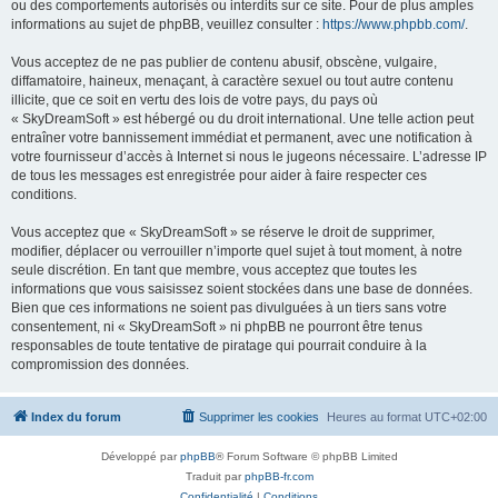
ou des comportements autorisés ou interdits sur ce site. Pour de plus amples
informations au sujet de phpBB, veuillez consulter :
https://www.phpbb.com/
.
Vous acceptez de ne pas publier de contenu abusif, obscène, vulgaire,
diffamatoire, haineux, menaçant, à caractère sexuel ou tout autre contenu
illicite, que ce soit en vertu des lois de votre pays, du pays où
« SkyDreamSoft » est hébergé ou du droit international. Une telle action peut
entraîner votre bannissement immédiat et permanent, avec une notification à
votre fournisseur d’accès à Internet si nous le jugeons nécessaire. L’adresse IP
de tous les messages est enregistrée pour aider à faire respecter ces
conditions.
Vous acceptez que « SkyDreamSoft » se réserve le droit de supprimer,
modifier, déplacer ou verrouiller n’importe quel sujet à tout moment, à notre
seule discrétion. En tant que membre, vous acceptez que toutes les
informations que vous saisissez soient stockées dans une base de données.
Bien que ces informations ne soient pas divulguées à un tiers sans votre
consentement, ni « SkyDreamSoft » ni phpBB ne pourront être tenus
responsables de toute tentative de piratage qui pourrait conduire à la
compromission des données.
Index du forum
Supprimer les cookies
Heures au format
UTC+02:00
Développé par
phpBB
® Forum Software © phpBB Limited
Traduit par
phpBB-fr.com
Confidentialité
|
Conditions