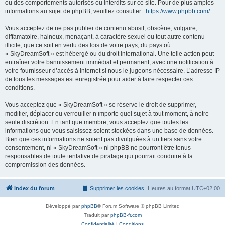
ou des comportements autorisés ou interdits sur ce site. Pour de plus amples
informations au sujet de phpBB, veuillez consulter :
https://www.phpbb.com/
.
Vous acceptez de ne pas publier de contenu abusif, obscène, vulgaire,
diffamatoire, haineux, menaçant, à caractère sexuel ou tout autre contenu
illicite, que ce soit en vertu des lois de votre pays, du pays où
« SkyDreamSoft » est hébergé ou du droit international. Une telle action peut
entraîner votre bannissement immédiat et permanent, avec une notification à
votre fournisseur d’accès à Internet si nous le jugeons nécessaire. L’adresse IP
de tous les messages est enregistrée pour aider à faire respecter ces
conditions.
Vous acceptez que « SkyDreamSoft » se réserve le droit de supprimer,
modifier, déplacer ou verrouiller n’importe quel sujet à tout moment, à notre
seule discrétion. En tant que membre, vous acceptez que toutes les
informations que vous saisissez soient stockées dans une base de données.
Bien que ces informations ne soient pas divulguées à un tiers sans votre
consentement, ni « SkyDreamSoft » ni phpBB ne pourront être tenus
responsables de toute tentative de piratage qui pourrait conduire à la
compromission des données.
Index du forum
Supprimer les cookies
Heures au format
UTC+02:00
Développé par
phpBB
® Forum Software © phpBB Limited
Traduit par
phpBB-fr.com
Confidentialité
|
Conditions