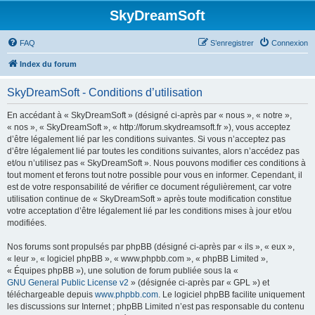
SkyDreamSoft
FAQ
S’enregistrer
Connexion
Index du forum
SkyDreamSoft - Conditions d’utilisation
En accédant à « SkyDreamSoft » (désigné ci-après par « nous », « notre »,
« nos », « SkyDreamSoft », « http://forum.skydreamsoft.fr »), vous acceptez
d’être légalement lié par les conditions suivantes. Si vous n’acceptez pas
d’être légalement lié par toutes les conditions suivantes, alors n’accédez pas
et/ou n’utilisez pas « SkyDreamSoft ». Nous pouvons modifier ces conditions à
tout moment et ferons tout notre possible pour vous en informer. Cependant, il
est de votre responsabilité de vérifier ce document régulièrement, car votre
utilisation continue de « SkyDreamSoft » après toute modification constitue
votre acceptation d’être légalement lié par les conditions mises à jour et/ou
modifiées.
Nos forums sont propulsés par phpBB (désigné ci-après par « ils », « eux »,
« leur », « logiciel phpBB », « www.phpbb.com », « phpBB Limited »,
« Équipes phpBB »), une solution de forum publiée sous la «
GNU General Public License v2
» (désignée ci-après par « GPL ») et
téléchargeable depuis
www.phpbb.com
. Le logiciel phpBB facilite uniquement
les discussions sur Internet ; phpBB Limited n’est pas responsable du contenu