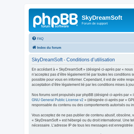
SkyDreamSoft
Forum de support
FAQ
Index du forum
SkyDreamSoft - Conditions d’utilisation
En accédant à « SkyDreamSoft » (désigné ci-après par « nous », 
n’acceptez pas d’être légalement lié par toutes les conditions 
possible pour vous en informer. Cependant, il est de votre resp
acceptation d’être légalement lié par les conditions mises à jou
Nos forums sont propulsés par phpBB (désigné ci-après par « il
GNU General Public License v2
» (désignée ci-après par « GP
responsable du contenu ou des comportements autorisés ou inter
Vous acceptez de ne pas publier de contenu abusif, obscène, vul
« SkyDreamSoft » est hébergé ou du droit international. Une tel
nécessaire. L’adresse IP de tous les messages est enregistrée p