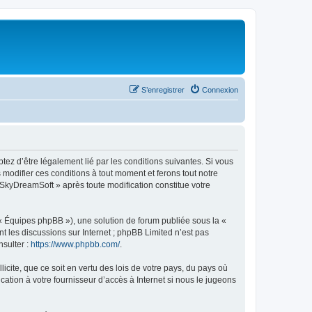
S’enregistrer
Connexion
tez d’être légalement lié par les conditions suivantes. Si vous
modifier ces conditions à tout moment et ferons tout notre
« SkyDreamSoft » après toute modification constitue votre
 « Équipes phpBB »), une solution de forum publiée sous la «
nt les discussions sur Internet ; phpBB Limited n’est pas
nsulter :
https://www.phpbb.com/
.
icite, que ce soit en vertu des lois de votre pays, du pays où
ation à votre fournisseur d’accès à Internet si nous le jugeons