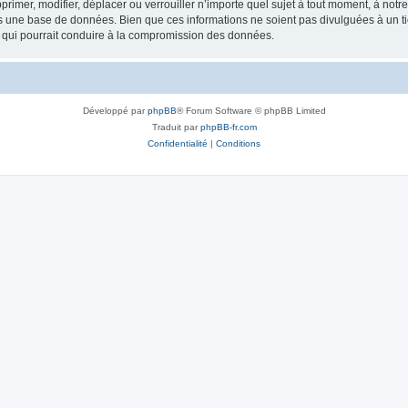
rimer, modifier, déplacer ou verrouiller n’importe quel sujet à tout moment, à not
ns une base de données. Bien que ces informations ne soient pas divulguées à un 
e qui pourrait conduire à la compromission des données.
Développé par
phpBB
® Forum Software © phpBB Limited
Traduit par
phpBB-fr.com
Confidentialité
|
Conditions