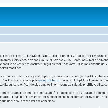
« notre », « nos », « SkyDreamSoft », « http://forum.skydreamsoft.fr »), vous accep
suivantes, alors n’accédez pas et/ou n’utilisez pas « SkyDreamSoft ». Nous pouvons 
onsabilité de vérifier ce document régulièrement, car votre utilisation continue de 
r et/ou modifiées.
s », « eux », « leur », « logiciel phpBB », « www.phpbb.com », « phpBB Limited »,
L ») et téléchargeable depuis
www.phpbb.com
. Le logiciel phpBB facilite uniqueme
dits sur ce site. Pour de plus amples informations au sujet de phpBB, veuillez co
gaire, diffamatoire, haineux, menaçant, à caractère sexuel ou tout autre contenu ill
le action peut entraîner votre bannissement immédiat et permanent, avec une notific
our aider à faire respecter ces conditions.