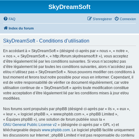
SkyDreamSoft
FAQ
S’enregistrer
Connexion
Index du forum
SkyDreamSoft - Conditions d’utilisation
En accédant à « SkyDreamSoft » (désigné ci-après par « nous », « notre »,
« nos », « SkyDreamSoft », « http://forum.skydreamsoft.fr »), vous acceptez
d’être légalement lié par les conditions suivantes. Si vous n’acceptez pas
d’être légalement lié par toutes les conditions suivantes, alors n’accédez pas
et/ou n’utilisez pas « SkyDreamSoft ». Nous pouvons modifier ces conditions à
tout moment et ferons tout notre possible pour vous en informer. Cependant, il
est de votre responsabilité de vérifier ce document régulièrement, car votre
utilisation continue de « SkyDreamSoft » après toute modification constitue
votre acceptation d’être légalement lié par les conditions mises à jour et/ou
modifiées.
Nos forums sont propulsés par phpBB (désigné ci-après par « ils », « eux »,
« leur », « logiciel phpBB », « www.phpbb.com », « phpBB Limited »,
« Équipes phpBB »), une solution de forum publiée sous la «
GNU General Public License v2
» (désignée ci-après par « GPL ») et
téléchargeable depuis
www.phpbb.com
. Le logiciel phpBB facilite uniquement
les discussions sur Internet ; phpBB Limited n’est pas responsable du contenu