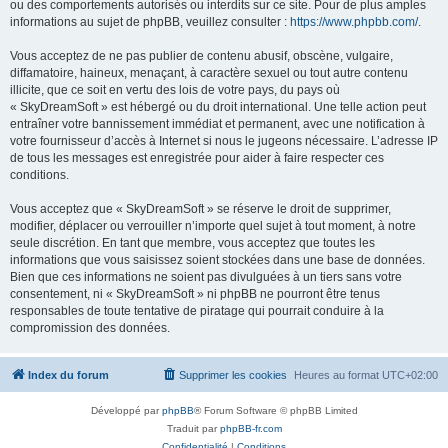
ou des comportements autorisés ou interdits sur ce site. Pour de plus amples
informations au sujet de phpBB, veuillez consulter :
https://www.phpbb.com/
.
Vous acceptez de ne pas publier de contenu abusif, obscène, vulgaire,
diffamatoire, haineux, menaçant, à caractère sexuel ou tout autre contenu
illicite, que ce soit en vertu des lois de votre pays, du pays où
« SkyDreamSoft » est hébergé ou du droit international. Une telle action peut
entraîner votre bannissement immédiat et permanent, avec une notification à
votre fournisseur d’accès à Internet si nous le jugeons nécessaire. L’adresse IP
de tous les messages est enregistrée pour aider à faire respecter ces
conditions.
Vous acceptez que « SkyDreamSoft » se réserve le droit de supprimer,
modifier, déplacer ou verrouiller n’importe quel sujet à tout moment, à notre
seule discrétion. En tant que membre, vous acceptez que toutes les
informations que vous saisissez soient stockées dans une base de données.
Bien que ces informations ne soient pas divulguées à un tiers sans votre
consentement, ni « SkyDreamSoft » ni phpBB ne pourront être tenus
responsables de toute tentative de piratage qui pourrait conduire à la
compromission des données.
Index du forum
Supprimer les cookies
Heures au format
UTC+02:00
Développé par
phpBB
® Forum Software © phpBB Limited
Traduit par
phpBB-fr.com
Confidentialité
|
Conditions