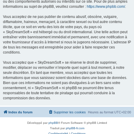
ou des comportements autorisés ou interdits sur ce site. Pour de plus amples
informations au sujet de phpBB, veuillez consulter :
https://www.phpbb.com/
.
Vous acceptez de ne pas publier de contenu abusif, obscène, vulgaire,
diffamatoire, haineux, menaçant, à caractère sexuel ou tout autre contenu
illicite, que ce soit en vertu des lois de votre pays, du pays où
« SkyDreamSoft » est hébergé ou du droit international. Une telle action peut
entraîner votre bannissement immédiat et permanent, avec une notification à
votre fournisseur d’accès à Internet si nous le jugeons nécessaire. L’adresse IP
de tous les messages est enregistrée pour aider à faire respecter ces
conditions.
Vous acceptez que « SkyDreamSoft » se réserve le droit de supprimer,
modifier, déplacer ou verrouiller n’importe quel sujet à tout moment, à notre
seule discrétion. En tant que membre, vous acceptez que toutes les
informations que vous saisissez soient stockées dans une base de données.
Bien que ces informations ne soient pas divulguées à un tiers sans votre
consentement, ni « SkyDreamSoft » ni phpBB ne pourront être tenus
responsables de toute tentative de piratage qui pourrait conduire à la
compromission des données.
Index du forum
Supprimer les cookies
Heures au format
UTC+02:00
Développé par
phpBB
® Forum Software © phpBB Limited
Traduit par
phpBB-fr.com
Confidentialité
|
Conditions