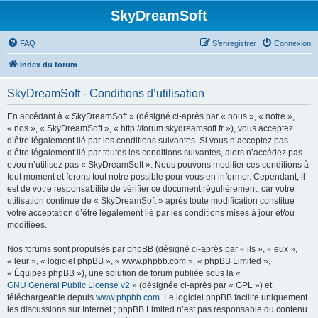
SkyDreamSoft
FAQ
S’enregistrer
Connexion
Index du forum
SkyDreamSoft - Conditions d’utilisation
En accédant à « SkyDreamSoft » (désigné ci-après par « nous », « notre »,
« nos », « SkyDreamSoft », « http://forum.skydreamsoft.fr »), vous acceptez
d’être légalement lié par les conditions suivantes. Si vous n’acceptez pas
d’être légalement lié par toutes les conditions suivantes, alors n’accédez pas
et/ou n’utilisez pas « SkyDreamSoft ». Nous pouvons modifier ces conditions à
tout moment et ferons tout notre possible pour vous en informer. Cependant, il
est de votre responsabilité de vérifier ce document régulièrement, car votre
utilisation continue de « SkyDreamSoft » après toute modification constitue
votre acceptation d’être légalement lié par les conditions mises à jour et/ou
modifiées.
Nos forums sont propulsés par phpBB (désigné ci-après par « ils », « eux »,
« leur », « logiciel phpBB », « www.phpbb.com », « phpBB Limited »,
« Équipes phpBB »), une solution de forum publiée sous la «
GNU General Public License v2
» (désignée ci-après par « GPL ») et
téléchargeable depuis
www.phpbb.com
. Le logiciel phpBB facilite uniquement
les discussions sur Internet ; phpBB Limited n’est pas responsable du contenu