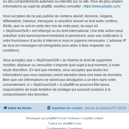
ou des comportements autorisés ou interdits sur ce site. Pour de plus amples
informations au sujet de phpBB, veuillez consulter :
https://www.phpbb.com/
.
Vous acceptez de ne pas publier de contenu abusif, obscène, vulgaire,
diffamatoire, haineux, menaçant, à caractère sexuel ou tout autre contenu
illicite, que ce soit en vertu des lois de votre pays, du pays où
« SkyDreamSoft » est hébergé ou du droit international. Une telle action peut
entraîner votre bannissement immédiat et permanent, avec une notification à
votre fournisseur d’accès à Internet si nous le jugeons nécessaire. L’adresse IP
de tous les messages est enregistrée pour aider à faire respecter ces
conditions.
Vous acceptez que « SkyDreamSoft » se réserve le droit de supprimer,
modifier, déplacer ou verrouiller n’importe quel sujet à tout moment, à notre
seule discrétion. En tant que membre, vous acceptez que toutes les
informations que vous saisissez soient stockées dans une base de données.
Bien que ces informations ne soient pas divulguées à un tiers sans votre
consentement, ni « SkyDreamSoft » ni phpBB ne pourront être tenus
responsables de toute tentative de piratage qui pourrait conduire à la
compromission des données.
Index du forum
Supprimer les cookies
Heures au format
UTC+02:00
Développé par
phpBB
® Forum Software © phpBB Limited
Traduit par
phpBB-fr.com
Confidentialité
|
Conditions