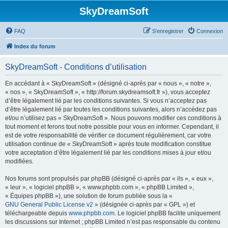
SkyDreamSoft
FAQ
S’enregistrer
Connexion
Index du forum
SkyDreamSoft - Conditions d’utilisation
En accédant à « SkyDreamSoft » (désigné ci-après par « nous », « notre »,
« nos », « SkyDreamSoft », « http://forum.skydreamsoft.fr »), vous acceptez
d’être légalement lié par les conditions suivantes. Si vous n’acceptez pas
d’être légalement lié par toutes les conditions suivantes, alors n’accédez pas
et/ou n’utilisez pas « SkyDreamSoft ». Nous pouvons modifier ces conditions à
tout moment et ferons tout notre possible pour vous en informer. Cependant, il
est de votre responsabilité de vérifier ce document régulièrement, car votre
utilisation continue de « SkyDreamSoft » après toute modification constitue
votre acceptation d’être légalement lié par les conditions mises à jour et/ou
modifiées.
Nos forums sont propulsés par phpBB (désigné ci-après par « ils », « eux »,
« leur », « logiciel phpBB », « www.phpbb.com », « phpBB Limited »,
« Équipes phpBB »), une solution de forum publiée sous la «
GNU General Public License v2
» (désignée ci-après par « GPL ») et
téléchargeable depuis
www.phpbb.com
. Le logiciel phpBB facilite uniquement
les discussions sur Internet ; phpBB Limited n’est pas responsable du contenu