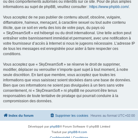
ou des comportements autorisés ou interdits sur ce site. Pour de plus amples
informations au sujet de phpBB, veuillez consulter :
https://www.phpbb.com/
.
Vous acceptez de ne pas publier de contenu abusif, obscène, vulgaire,
diffamatoire, haineux, menaçant, à caractère sexuel ou tout autre contenu
illicite, que ce soit en vertu des lois de votre pays, du pays où
« SkyDreamSoft » est hébergé ou du droit international. Une telle action peut
entraîner votre bannissement immédiat et permanent, avec une notification à
votre fournisseur d’accès à Internet si nous le jugeons nécessaire. L’adresse IP
de tous les messages est enregistrée pour aider à faire respecter ces
conditions.
Vous acceptez que « SkyDreamSoft » se réserve le droit de supprimer,
modifier, déplacer ou verrouiller n’importe quel sujet à tout moment, à notre
seule discrétion. En tant que membre, vous acceptez que toutes les
informations que vous saisissez soient stockées dans une base de données.
Bien que ces informations ne soient pas divulguées à un tiers sans votre
consentement, ni « SkyDreamSoft » ni phpBB ne pourront être tenus
responsables de toute tentative de piratage qui pourrait conduire à la
compromission des données.
Index du forum
Supprimer les cookies
Heures au format
UTC+02:00
Développé par
phpBB
® Forum Software © phpBB Limited
Traduit par
phpBB-fr.com
Confidentialité
|
Conditions