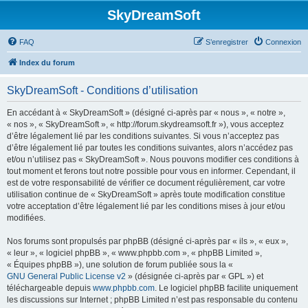
SkyDreamSoft
FAQ
S’enregistrer
Connexion
Index du forum
SkyDreamSoft - Conditions d’utilisation
En accédant à « SkyDreamSoft » (désigné ci-après par « nous », « notre »,
« nos », « SkyDreamSoft », « http://forum.skydreamsoft.fr »), vous acceptez
d’être légalement lié par les conditions suivantes. Si vous n’acceptez pas
d’être légalement lié par toutes les conditions suivantes, alors n’accédez pas
et/ou n’utilisez pas « SkyDreamSoft ». Nous pouvons modifier ces conditions à
tout moment et ferons tout notre possible pour vous en informer. Cependant, il
est de votre responsabilité de vérifier ce document régulièrement, car votre
utilisation continue de « SkyDreamSoft » après toute modification constitue
votre acceptation d’être légalement lié par les conditions mises à jour et/ou
modifiées.
Nos forums sont propulsés par phpBB (désigné ci-après par « ils », « eux »,
« leur », « logiciel phpBB », « www.phpbb.com », « phpBB Limited »,
« Équipes phpBB »), une solution de forum publiée sous la «
GNU General Public License v2
» (désignée ci-après par « GPL ») et
téléchargeable depuis
www.phpbb.com
. Le logiciel phpBB facilite uniquement
les discussions sur Internet ; phpBB Limited n’est pas responsable du contenu