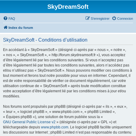
SkyDreamSoft
FAQ
S’enregistrer
Connexion
Index du forum
SkyDreamSoft - Conditions d’utilisation
En accédant à « SkyDreamSoft » (désigné ci-après par « nous », « notre »,
« nos », « SkyDreamSoft », « http://forum.skydreamsoft.fr »), vous acceptez
d’être légalement lié par les conditions suivantes. Si vous n’acceptez pas
d’être légalement lié par toutes les conditions suivantes, alors n’accédez pas
et/ou n’utilisez pas « SkyDreamSoft ». Nous pouvons modifier ces conditions à
tout moment et ferons tout notre possible pour vous en informer. Cependant, il
est de votre responsabilité de vérifier ce document régulièrement, car votre
utilisation continue de « SkyDreamSoft » après toute modification constitue
votre acceptation d’être légalement lié par les conditions mises à jour et/ou
modifiées.
Nos forums sont propulsés par phpBB (désigné ci-après par « ils », « eux »,
« leur », « logiciel phpBB », « www.phpbb.com », « phpBB Limited »,
« Équipes phpBB »), une solution de forum publiée sous la «
GNU General Public License v2
» (désignée ci-après par « GPL ») et
téléchargeable depuis
www.phpbb.com
. Le logiciel phpBB facilite uniquement
les discussions sur Internet ; phpBB Limited n’est pas responsable du contenu