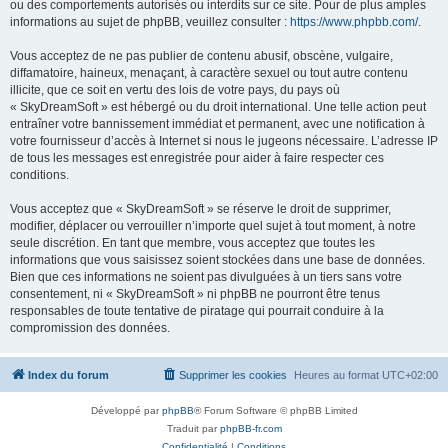
ou des comportements autorisés ou interdits sur ce site. Pour de plus amples
informations au sujet de phpBB, veuillez consulter :
https://www.phpbb.com/
.
Vous acceptez de ne pas publier de contenu abusif, obscène, vulgaire,
diffamatoire, haineux, menaçant, à caractère sexuel ou tout autre contenu
illicite, que ce soit en vertu des lois de votre pays, du pays où
« SkyDreamSoft » est hébergé ou du droit international. Une telle action peut
entraîner votre bannissement immédiat et permanent, avec une notification à
votre fournisseur d’accès à Internet si nous le jugeons nécessaire. L’adresse IP
de tous les messages est enregistrée pour aider à faire respecter ces
conditions.
Vous acceptez que « SkyDreamSoft » se réserve le droit de supprimer,
modifier, déplacer ou verrouiller n’importe quel sujet à tout moment, à notre
seule discrétion. En tant que membre, vous acceptez que toutes les
informations que vous saisissez soient stockées dans une base de données.
Bien que ces informations ne soient pas divulguées à un tiers sans votre
consentement, ni « SkyDreamSoft » ni phpBB ne pourront être tenus
responsables de toute tentative de piratage qui pourrait conduire à la
compromission des données.
Index du forum
Supprimer les cookies
Heures au format
UTC+02:00
Développé par
phpBB
® Forum Software © phpBB Limited
Traduit par
phpBB-fr.com
Confidentialité
|
Conditions