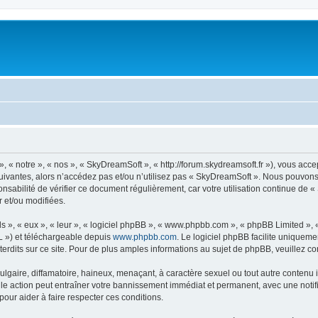
« notre », « nos », « SkyDreamSoft », « http://forum.skydreamsoft.fr »), vous accep
suivantes, alors n’accédez pas et/ou n’utilisez pas « SkyDreamSoft ». Nous pouvons 
onsabilité de vérifier ce document régulièrement, car votre utilisation continue de 
r et/ou modifiées.
s », « eux », « leur », « logiciel phpBB », « www.phpbb.com », « phpBB Limited »,
L ») et téléchargeable depuis
www.phpbb.com
. Le logiciel phpBB facilite uniqueme
dits sur ce site. Pour de plus amples informations au sujet de phpBB, veuillez co
gaire, diffamatoire, haineux, menaçant, à caractère sexuel ou tout autre contenu ill
le action peut entraîner votre bannissement immédiat et permanent, avec une notific
our aider à faire respecter ces conditions.