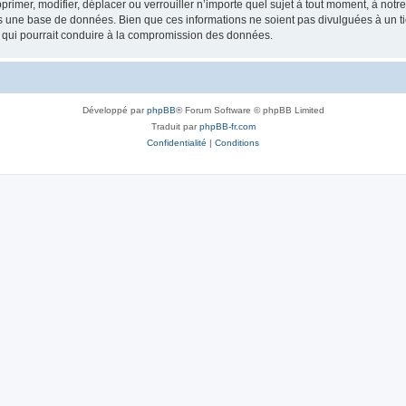
rimer, modifier, déplacer ou verrouiller n’importe quel sujet à tout moment, à not
ns une base de données. Bien que ces informations ne soient pas divulguées à un 
e qui pourrait conduire à la compromission des données.
Développé par
phpBB
® Forum Software © phpBB Limited
Traduit par
phpBB-fr.com
Confidentialité
|
Conditions