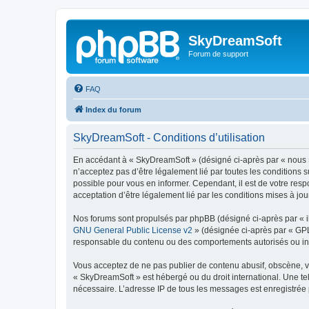
SkyDreamSoft
Forum de support
FAQ
Index du forum
SkyDreamSoft - Conditions d’utilisation
En accédant à « SkyDreamSoft » (désigné ci-après par « nous », 
n’acceptez pas d’être légalement lié par toutes les conditions 
possible pour vous en informer. Cependant, il est de votre resp
acceptation d’être légalement lié par les conditions mises à jou
Nos forums sont propulsés par phpBB (désigné ci-après par « il
GNU General Public License v2
» (désignée ci-après par « GP
responsable du contenu ou des comportements autorisés ou inter
Vous acceptez de ne pas publier de contenu abusif, obscène, vul
« SkyDreamSoft » est hébergé ou du droit international. Une tel
nécessaire. L’adresse IP de tous les messages est enregistrée p