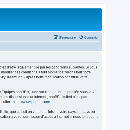
S’enregistrer
Connexion
tez d’être légalement lié par les conditions suivantes. Si vous
modifier ces conditions à tout moment et ferons tout notre
« SkyDreamSoft » après toute modification constitue votre
 « Équipes phpBB »), une solution de forum publiée sous la «
nt les discussions sur Internet ; phpBB Limited n’est pas
nsulter :
https://www.phpbb.com/
.
icite, que ce soit en vertu des lois de votre pays, du pays où
ation à votre fournisseur d’accès à Internet si nous le jugeons