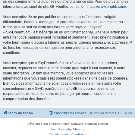
ou des comportements autorisés ou interdits sur ce site. Pour de plus amples
informations au sujet de phpBB, veuillez consulter :
https://www.phpbb.com/
.
Vous acceptez de ne pas publier de contenu abusif, obscène, vulgaire,
diffamatoire, haineux, menaçant, à caractère sexuel ou tout autre contenu
illicite, que ce soit en vertu des lois de votre pays, du pays où
« SkyDreamSoft » est hébergé ou du droit international. Une telle action peut
entraîner votre bannissement immédiat et permanent, avec une notification à
votre fournisseur d’accès à Internet si nous le jugeons nécessaire. L’adresse IP
de tous les messages est enregistrée pour aider à faire respecter ces
conditions.
Vous acceptez que « SkyDreamSoft » se réserve le droit de supprimer,
modifier, déplacer ou verrouiller n’importe quel sujet à tout moment, à notre
seule discrétion. En tant que membre, vous acceptez que toutes les
informations que vous saisissez soient stockées dans une base de données.
Bien que ces informations ne soient pas divulguées à un tiers sans votre
consentement, ni « SkyDreamSoft » ni phpBB ne pourront être tenus
responsables de toute tentative de piratage qui pourrait conduire à la
compromission des données.
Index du forum
Supprimer les cookies
Heures au format
UTC+02:00
Développé par
phpBB
® Forum Software © phpBB Limited
Traduit par
phpBB-fr.com
Confidentialité
|
Conditions