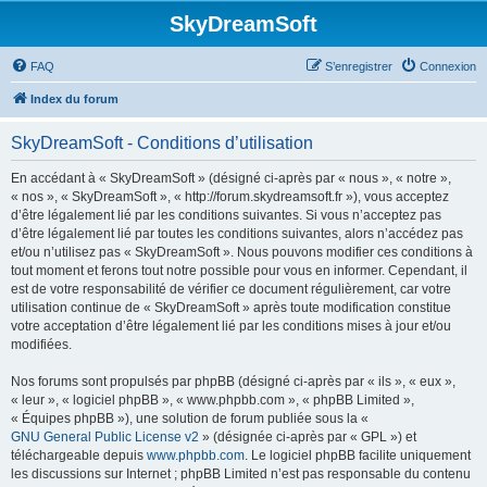
SkyDreamSoft
FAQ
S’enregistrer
Connexion
Index du forum
SkyDreamSoft - Conditions d’utilisation
En accédant à « SkyDreamSoft » (désigné ci-après par « nous », « notre »,
« nos », « SkyDreamSoft », « http://forum.skydreamsoft.fr »), vous acceptez
d’être légalement lié par les conditions suivantes. Si vous n’acceptez pas
d’être légalement lié par toutes les conditions suivantes, alors n’accédez pas
et/ou n’utilisez pas « SkyDreamSoft ». Nous pouvons modifier ces conditions à
tout moment et ferons tout notre possible pour vous en informer. Cependant, il
est de votre responsabilité de vérifier ce document régulièrement, car votre
utilisation continue de « SkyDreamSoft » après toute modification constitue
votre acceptation d’être légalement lié par les conditions mises à jour et/ou
modifiées.
Nos forums sont propulsés par phpBB (désigné ci-après par « ils », « eux »,
« leur », « logiciel phpBB », « www.phpbb.com », « phpBB Limited »,
« Équipes phpBB »), une solution de forum publiée sous la «
GNU General Public License v2
» (désignée ci-après par « GPL ») et
téléchargeable depuis
www.phpbb.com
. Le logiciel phpBB facilite uniquement
les discussions sur Internet ; phpBB Limited n’est pas responsable du contenu