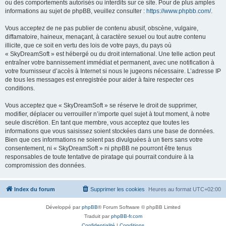
ou des comportements autorisés ou interdits sur ce site. Pour de plus amples
informations au sujet de phpBB, veuillez consulter :
https://www.phpbb.com/
.
Vous acceptez de ne pas publier de contenu abusif, obscène, vulgaire,
diffamatoire, haineux, menaçant, à caractère sexuel ou tout autre contenu
illicite, que ce soit en vertu des lois de votre pays, du pays où
« SkyDreamSoft » est hébergé ou du droit international. Une telle action peut
entraîner votre bannissement immédiat et permanent, avec une notification à
votre fournisseur d’accès à Internet si nous le jugeons nécessaire. L’adresse IP
de tous les messages est enregistrée pour aider à faire respecter ces
conditions.
Vous acceptez que « SkyDreamSoft » se réserve le droit de supprimer,
modifier, déplacer ou verrouiller n’importe quel sujet à tout moment, à notre
seule discrétion. En tant que membre, vous acceptez que toutes les
informations que vous saisissez soient stockées dans une base de données.
Bien que ces informations ne soient pas divulguées à un tiers sans votre
consentement, ni « SkyDreamSoft » ni phpBB ne pourront être tenus
responsables de toute tentative de piratage qui pourrait conduire à la
compromission des données.
Index du forum
Supprimer les cookies
Heures au format
UTC+02:00
Développé par
phpBB
® Forum Software © phpBB Limited
Traduit par
phpBB-fr.com
Confidentialité
|
Conditions