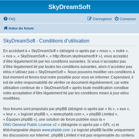
SkyDreamSoft
FAQ
S’enregistrer
Connexion
Index du forum
SkyDreamSoft - Conditions d’utilisation
En accédant à « SkyDreamSoft » (désigné ci-après par « nous », « notre »,
« nos », « SkyDreamSoft », « http://forum.skydreamsoft.fr »), vous acceptez
d’être légalement lié par les conditions suivantes. Si vous n’acceptez pas
d’être légalement lié par toutes les conditions suivantes, alors n’accédez pas
et/ou n’utilisez pas « SkyDreamSoft ». Nous pouvons modifier ces conditions à
tout moment et ferons tout notre possible pour vous en informer. Cependant, il
est de votre responsabilité de vérifier ce document régulièrement, car votre
utilisation continue de « SkyDreamSoft » après toute modification constitue
votre acceptation d’être légalement lié par les conditions mises à jour et/ou
modifiées.
Nos forums sont propulsés par phpBB (désigné ci-après par « ils », « eux »,
« leur », « logiciel phpBB », « www.phpbb.com », « phpBB Limited »,
« Équipes phpBB »), une solution de forum publiée sous la «
GNU General Public License v2
» (désignée ci-après par « GPL ») et
téléchargeable depuis
www.phpbb.com
. Le logiciel phpBB facilite uniquement
les discussions sur Internet ; phpBB Limited n’est pas responsable du contenu